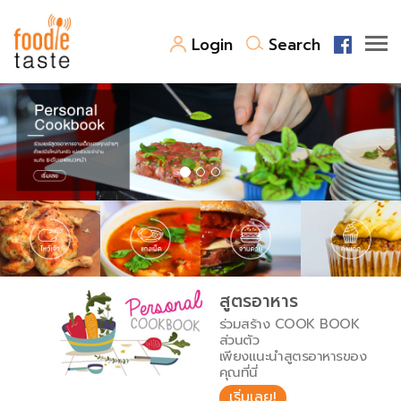
Login
Search
สูตรอาหาร
สูตรอาหารล่าสุด
พาไปชิม
Top Foodie
สารพันก้นครัว
เคล็ดลับน่ารู้
FoodPedia
เปรียบเทียบหน่วยการตวง
สูตรอาหาร
สร้าง Cookbook
ร่วมสร้าง COOK BOOK
เปรียบเทียบอุณหภูมิ
ส่วนตัว
เพียงแนะนำสูตรอาหารของ
เปรียบเทียบน้ำหนักวัตถุดิบ
คุณที่นี่
เริ่มเลย!