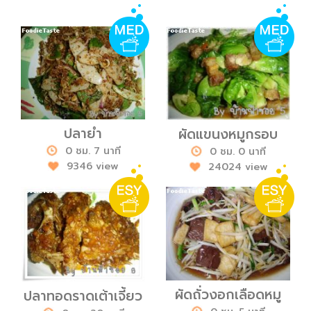
ปลายำ
ผัดแขนงหมูกรอบ
0 ชม. 7 นาที
0 ชม. 0 นาที
9346 view
24024 view
ผัดถั่วงอกเลือดหมู
ปลาทอดราดเต้าเจี้ยว