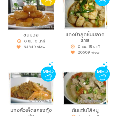
แกงป่าลูกชิ้นปลาก
ขนมวง
ราย
0 ชม. 0 นาที
0 ชม. 15 นาที
64849 view
20609 view
แกงคั่วเห็ดแครงกุ้ง
ต้มแซ่บไส้หมู
สด