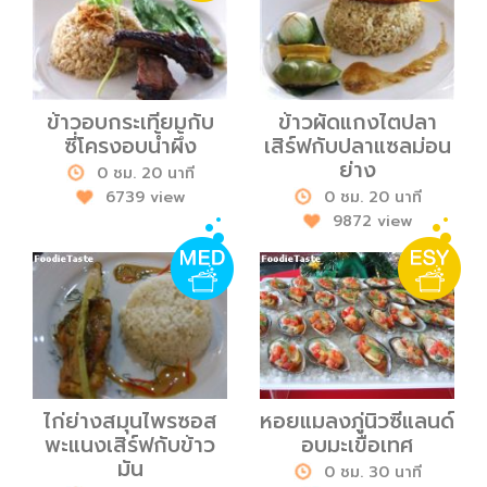
ข้าวอบกระเทียมกับ
ข้าวผัดแกงไตปลา
ซี่โครงอบน้ำผึ้ง
เสิร์ฟกับปลาแซลม่อน
ย่าง
0 ชม. 20 นาที
6739 view
0 ชม. 20 นาที
9872 view
ไก่ย่างสมุนไพรซอส
หอยแมลงภู่นิวซีแลนด์
พะแนงเสิร์ฟกับข้าว
อบมะเขือเทศ
มัน
0 ชม. 30 นาที