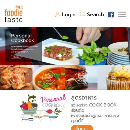
Login
Search
สูตรอาหาร
สูตรอาหารล่าสุด
พาไปชิม
Top Foodie
สารพันก้นครัว
เคล็ดลับน่ารู้
FoodPedia
เปรียบเทียบหน่วยการตวง
สูตรอาหาร
สร้าง Cookbook
ร่วมสร้าง COOK BOOK
เปรียบเทียบอุณหภูมิ
ส่วนตัว
เพียงแนะนำสูตรอาหารของ
เปรียบเทียบน้ำหนักวัตถุดิบ
คุณที่นี่
เริ่มเลย!