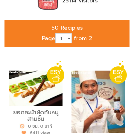
25114 visitors
50 Recipies
Page
from 2
ยอดคะน้าผัดกับหมู
สามชั้น
0 ชม. 0 นาที
6411 view