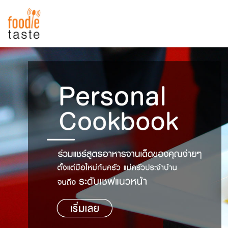
สูตรอาหาร
สูตรอาหารล่าสุด
พาไปชิม
Top Foodie
สารพันก้นครัว
เคล็ดลับน่ารู้
FoodPedia
เปรียบเทียบหน่วยการตวง
สร้าง Cookbook
เปรียบเทียบอุณหภูมิ
เปรียบเทียบน้ำหนักวัตถุดิบ