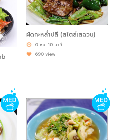
ผัดกะหล่ำปลี (สไตล์เสฉวน)
0 ชม. 10 นาที
690 view
rab