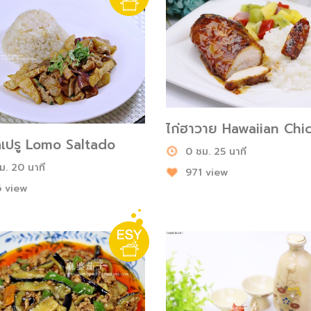
ไก่ฮาวาย Hawaiian Chi
ัดเปรู Lomo Saltado
0 ชม. 25 นาที
ม. 20 นาที
971 view
 view