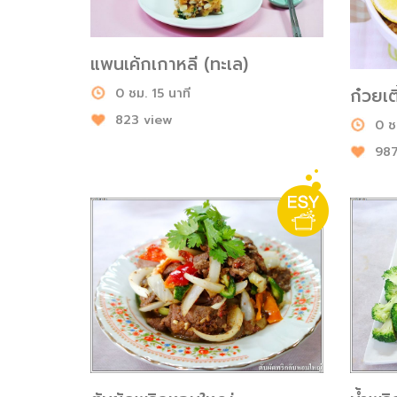
แพนเค้กเกาหลี (ทะเล)
ก๋วยเต
0 ชม. 15 นาที
823 view
0 ช
987