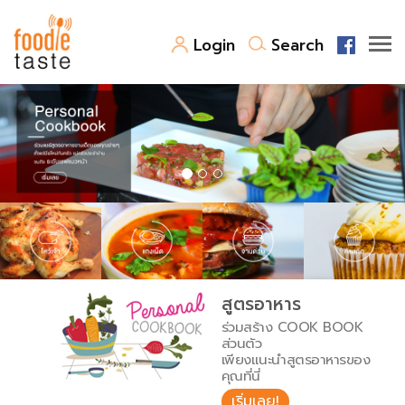
Login
Search
สูตรอาหาร
สูตรอาหารล่าสุด
พาไปชิม
Top Foodie
สารพันก้นครัว
เคล็ดลับน่ารู้
FoodPedia
เปรียบเทียบหน่วยการตวง
สูตรอาหาร
สร้าง Cookbook
ร่วมสร้าง COOK BOOK
เปรียบเทียบอุณหภูมิ
ส่วนตัว
เพียงแนะนำสูตรอาหารของ
เปรียบเทียบน้ำหนักวัตถุดิบ
คุณที่นี่
เริ่มเลย!