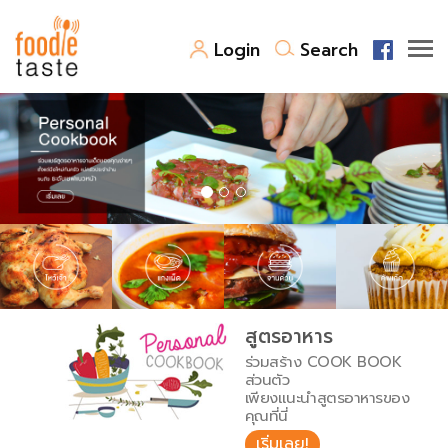
Login
Search
สูตรอาหาร
สูตรอาหารล่าสุด
พาไปชิม
Top Foodie
สารพันก้นครัว
เคล็ดลับน่ารู้
FoodPedia
เปรียบเทียบหน่วยการตวง
สูตรอาหาร
สร้าง Cookbook
ร่วมสร้าง COOK BOOK
เปรียบเทียบอุณหภูมิ
ส่วนตัว
เพียงแนะนำสูตรอาหารของ
เปรียบเทียบน้ำหนักวัตถุดิบ
คุณที่นี่
เริ่มเลย!