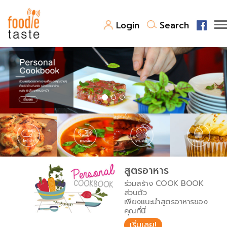
Login
Search
สูตรอาหาร
สูตรอาหารล่าสุด
พาไปชิม
Top Foodie
สารพันก้นครัว
เคล็ดลับน่ารู้
FoodPedia
เปรียบเทียบหน่วยการตวง
สูตรอาหาร
สร้าง Cookbook
ร่วมสร้าง COOK BOOK
เปรียบเทียบอุณหภูมิ
ส่วนตัว
เพียงแนะนำสูตรอาหารของ
เปรียบเทียบน้ำหนักวัตถุดิบ
คุณที่นี่
เริ่มเลย!