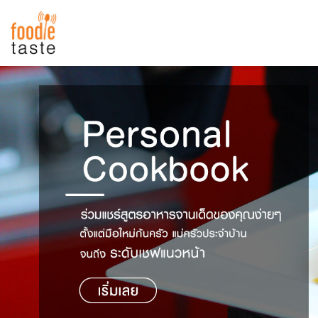
สูตรอาหาร
สูตรอาหารล่าสุด
พาไปชิม
Top Foodie
สารพันก้นครัว
เคล็ดลับน่ารู้
FoodPedia
เปรียบเทียบหน่วยการตวง
สร้าง Cookbook
เปรียบเทียบอุณหภูมิ
เปรียบเทียบน้ำหนักวัตถุดิบ