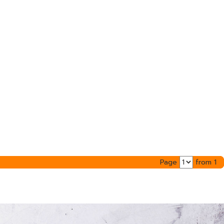
Page
from 1