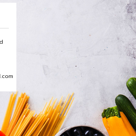
nd
l.com