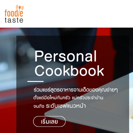
สูตรอาหาร
สูตรอาหารล่าสุด
พาไปชิม
Top Foodie
สารพันก้นครัว
เคล็ดลับน่ารู้
FoodPedia
เปรียบเทียบหน่วยการตวง
สร้าง Cookbook
เปรียบเทียบอุณหภูมิ
เปรียบเทียบน้ำหนักวัตถุดิบ