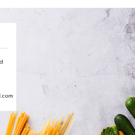
nd
l.com