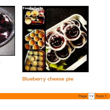
e
Blueberry cheese pie
Page
from 1