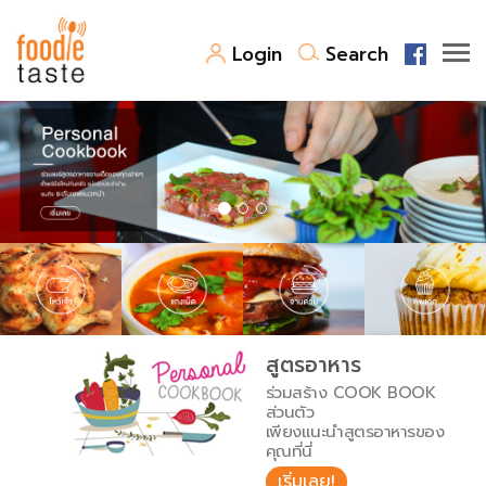
Login
Search
สูตรอาหาร
สูตรอาหารล่าสุด
พาไปชิม
Top Foodie
สารพันก้นครัว
เคล็ดลับน่ารู้
FoodPedia
เปรียบเทียบหน่วยการตวง
สูตรอาหาร
สร้าง Cookbook
ร่วมสร้าง COOK BOOK
เปรียบเทียบอุณหภูมิ
ส่วนตัว
เพียงแนะนำสูตรอาหารของ
เปรียบเทียบน้ำหนักวัตถุดิบ
คุณที่นี่
เริ่มเลย!