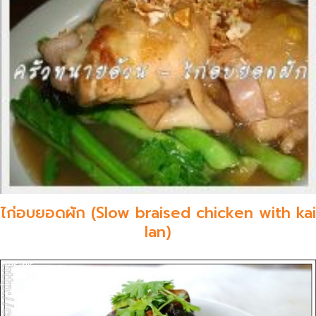
ไก่อบยอดผัก (Slow braised chicken with kai
lan)