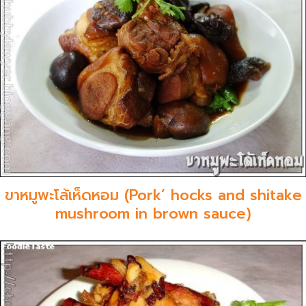
ขาหมูพะโล้เห็ดหอม (Pork’ hocks and shitake
mushroom in brown sauce)