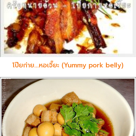
โป๊ยก่าย...หอเจี๊ยะ (Yummy pork belly)