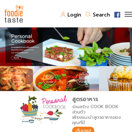
Login
Search
สูตรอาหาร
สูตรอาหารล่าสุด
พาไปชิม
Top Foodie
สารพันก้นครัว
เคล็ดลับน่ารู้
FoodPedia
เปรียบเทียบหน่วยการตวง
สูตรอาหาร
สร้าง Cookbook
ร่วมสร้าง COOK BOOK
เปรียบเทียบอุณหภูมิ
ส่วนตัว
เพียงแนะนำสูตรอาหารของ
เปรียบเทียบน้ำหนักวัตถุดิบ
คุณที่นี่
เริ่มเลย!