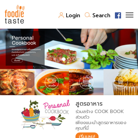
Login
Search
สูตรอาหาร
สูตรอาหารล่าสุด
พาไปชิม
Top Foodie
สารพันก้นครัว
เคล็ดลับน่ารู้
FoodPedia
เปรียบเทียบหน่วยการตวง
สูตรอาหาร
สร้าง Cookbook
ร่วมสร้าง COOK BOOK
เปรียบเทียบอุณหภูมิ
ส่วนตัว
เพียงแนะนำสูตรอาหารของ
เปรียบเทียบน้ำหนักวัตถุดิบ
คุณที่นี่
เริ่มเลย!