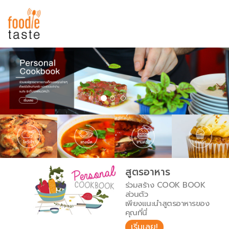
สูตรอาหาร
สูตรอาหารล่าสุด
พาไปชิม
Top Foodie
สารพันก้นครัว
เคล็ดลับน่ารู้
FoodPedia
เปรียบเทียบหน่วยการตวง
สูตรอาหาร
สร้าง Cookbook
ร่วมสร้าง COOK BOOK
เปรียบเทียบอุณหภูมิ
ส่วนตัว
เพียงแนะนำสูตรอาหารของ
เปรียบเทียบน้ำหนักวัตถุดิบ
คุณที่นี่
เริ่มเลย!