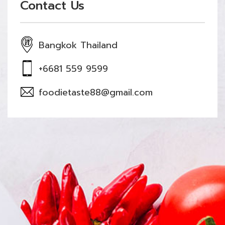
Contact Us
Bangkok Thailand
+6681 559 9599
foodietaste88@gmail.com