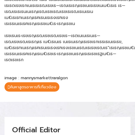
เธเธดเธขเธกเนเธเธเธฒเธฃเธ—เธณเธเธญเธชเนเธเธขเนเน€เธเธ เธ—
เธฒเธเธเธนเนเธญเธฒเธซเธฒเธฃเธเธฒเธเนเธเน
เน€เธเธทเนเธญเธฅเธนเธเธงเธฑเธง
เธเธธเนเธเธฅเธญเธเธชเน€เธ•เธญเธฃเน
เธชเธนเธ•เธฃเธญเธฒเธซเธฒเธฃเธ—เธตเนเนเธเนเธ—
เธฒเธฃเธฒเธเธญเธ เน€เธเนเธ เนเธเนเธญเธเธชเธกเธธเธเนเธเธฃ,
เน€เธเธทเนเธญเธฅเธนเธเธงเธฑเธงเธขเนเธฒเธเธฃเธฒเธ”เธเธญเธชเน€เธ
เธเธธเนเธเธฅเธญเธเน€เธชเธ•เธญเธฃเนเธญเธเธเธฃเธฐเน€เธ—
เธตเธขเธก
image : mannysmarkettraralgon
ค้นหาสูตรอาหารที่เกี่ยวข้อง
Official Editor