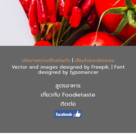
|
นโยบายความเป็นส่วนตัว
เงื่อนไขและข้อตกลง
Vector and images designed by Freepik, | Font
designed by typomancer
สูตรอาหาร
เกี่ยวกับ Foodietaste
ติดต่อ