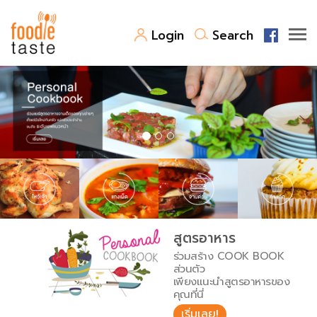
Login
Search
สูตรอาหาร
สูตรอาหารล่าสุด
พาไปชิม
Top Foodie
สารพันก้นครัว
เคล็ดลับน่ารู้
FoodPedia
เปรียบเทียบหน่วยการตวง
สูตรอาหาร
สร้าง Cookbook
ร่วมสร้าง COOK BOOK
เปรียบเทียบอุณหภูมิ
ส่วนตัว
เพียงแนะนำสูตรอาหารของ
เปรียบเทียบน้ำหนักวัตถุดิบ
คุณที่นี่
เริ่มเลย!