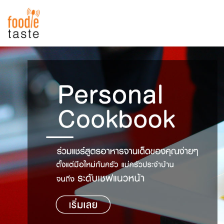
สูตรอาหาร
สูตรอาหารล่าสุด
พาไปชิม
Top Foodie
สารพันก้นครัว
เคล็ดลับน่ารู้
FoodPedia
เปรียบเทียบหน่วยการตวง
สร้าง Cookbook
เปรียบเทียบอุณหภูมิ
เปรียบเทียบน้ำหนักวัตถุดิบ