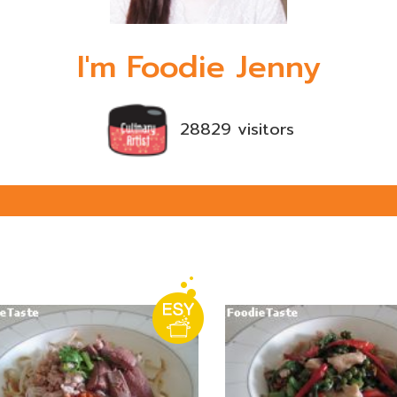
I'm Foodie Jenny
28829 visitors