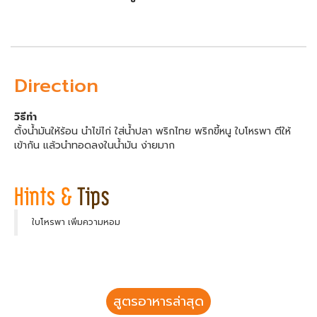
Direction
วิธีทำ
ตั้งน้ำมันให้ร้อน นำไข่ไก่ ใส่น้ำปลา พริกไทย พริกขี้หนู ใบโหรพา ตีให้
เข้ากัน แล้วนำทอดลงในน้ำมัน ง่ายมาก
ใบโหรพา เพิ่มความหอม
สูตรอาหารล่าสุด