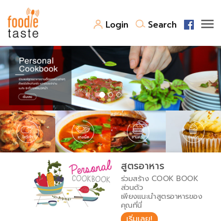
Login
Search
สูตรอาหาร
สูตรอาหารล่าสุด
พาไปชิม
Top Foodie
สารพันก้นครัว
เคล็ดลับน่ารู้
FoodPedia
เปรียบเทียบหน่วยการตวง
สูตรอาหาร
สร้าง Cookbook
ร่วมสร้าง COOK BOOK
เปรียบเทียบอุณหภูมิ
ส่วนตัว
เพียงแนะนำสูตรอาหารของ
เปรียบเทียบน้ำหนักวัตถุดิบ
คุณที่นี่
เริ่มเลย!