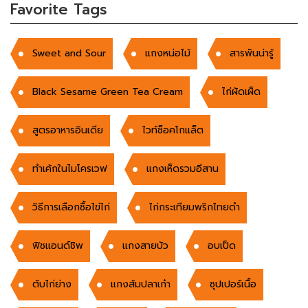
Favorite Tags
Sweet and Sour
แกงหน่อไม้
สารพันน่ารู้
Black Sesame Green Tea Cream
ไก่ผัดเผ็ด
สูตรอาหารอินเดีย
ไวท์ช็อคโกแล็ต
ทำเค้กในไมโครเวฟ
แกงเห็ดรวมอีสาน
วิธีการเลือกซื้อไข่ไก่
ไก่กระเทียมพริกไทยดำ
ฟิชแอนด์ชิพ
แกงสายบัว
อบเป็ด
ตับไก่ย่าง
แกงส้มปลาเก๋า
ซุปเปอร์เนื้อ