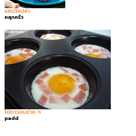
แซนวิชปลา
คลุกครัว
ไข่ดาวอบง่าย ๆ
padd