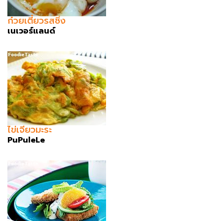
ก๋วยเตี๋ยวรสซิ่ง
เนเวอร์แลนด์
ไข่เจียวมะระ
PuPuleLe