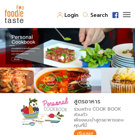
Login
Search
สูตรอาหาร
สูตรอาหารล่าสุด
พาไปชิม
Top Foodie
สารพันก้นครัว
เคล็ดลับน่ารู้
FoodPedia
เปรียบเทียบหน่วยการตวง
สูตรอาหาร
สร้าง Cookbook
ร่วมสร้าง COOK BOOK
เปรียบเทียบอุณหภูมิ
ส่วนตัว
เพียงแนะนำสูตรอาหารของ
เปรียบเทียบน้ำหนักวัตถุดิบ
คุณที่นี่
เริ่มเลย!