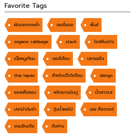
Favorite Tags
ผัดดอกกะหล่ำ
เชอรี่ซอส
พั้นช์
organic cabbage
stack
ไอสคีมแท่ง
เนื้อหมูเทียม
เชอรี่เชื่อม
ปลาแฮริ่ง
thai tapas
สำหรับเด็ก5เดือน
dango
ซอสเห็ดหอม
พริกแกงมันปู
น้ำเสาวรส
ปลาม้าต้มยำ
วุ้นน้ำผลไม้
เลอ ค็อกดอร์
ขนมอินเดีย
ตับห่าน