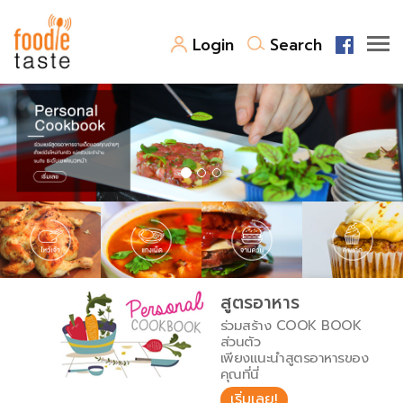
Login
Search
สูตรอาหาร
สูตรอาหารล่าสุด
พาไปชิม
Top Foodie
สารพันก้นครัว
เคล็ดลับน่ารู้
FoodPedia
เปรียบเทียบหน่วยการตวง
สูตรอาหาร
สร้าง Cookbook
ร่วมสร้าง COOK BOOK
เปรียบเทียบอุณหภูมิ
ส่วนตัว
เพียงแนะนำสูตรอาหารของ
เปรียบเทียบน้ำหนักวัตถุดิบ
คุณที่นี่
เริ่มเลย!