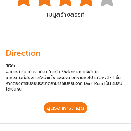
เมนูสร้างสรรค์
Direction
วิธีทำ
ผสมเหล้ารัม เบียร์ วนิลา ในแก้ว Shaker เขย่าให้เข้ากัน
เทลงแก้วที่ต้องการใส่น้ำแข็ง และมะนาวที่ผานลงไป แก้วละ 3-4 ชิ้น
หากต้องการเปลี่ยนรสชาติสามารถเปลี่ยนจาก Dark Rum เป็น รัมส้ม
ได้เช่นกัน
สูตรอาหารล่าสุด