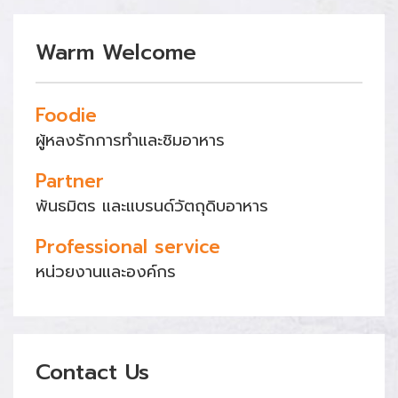
Warm Welcome
Foodie
ผู้หลงรักการทำและชิมอาหาร
Partner
พันธมิตร และแบรนด์วัตถุดิบอาหาร
Professional service
หน่วยงานและองค์กร
Contact Us