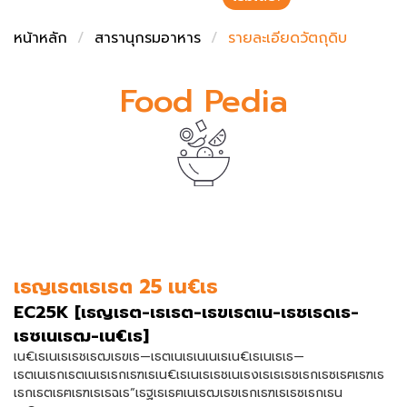
ชั่งตวงเนย
หน้าหลัก
สารานุกรมอาหาร
รายละเอียดวัตถุดิบ
Food Pedia
เธญเธตเธเธต 25 เน€เธ
EC25K [เธญเธต-เธเธต-เธขเธตเน-เธชเธดเธ-
เธซเนเธฒ-เน€เธ]
เน€เธเนเธเธชเธฒเธฃเธ—เธตเนเธเนเนเธเน€เธเนเธเธ—
เธตเนเธกเธตเนเธเธกเธฑเธเน€เธเนเธเธชเนเธงเธเธเธชเธกเธซเธฅเธฑเธ
เธกเธตเธฅเธฑเธเธฉเธ“เธฐเธเธฅเนเธฒเธขเธกเธฑเธเธซเธกเธน