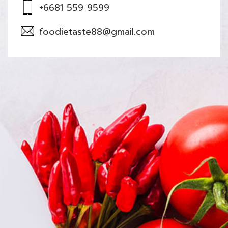
+6681 559 9599
foodietaste88@gmail.com