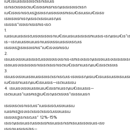
เน€เธเนเธเธเธฃเธตเธกเธเนเธ
เธกเธตเธชเธตเน€เธซเธฅเธทเธญเธเธเธฃเธตเธก
เน€เธซเธกเธฒเธฐเธชเธณเธซเธฃเธฑเธเน€เธเนเธเน€เธเธข
เธซเธฃเธทเธญเธเธดเธเธเนเธญเธ
เธเธธเธ“เธชเธกเธเธฑเธ•เธด
1.
เนเธเนเนเธเธเธฒเธฃเธเธชเธกเน€เธเนเธเนเธเธเธเธฑเนเธเธ•เธญเธเน€เธ
เธ—เธณเนเธซเนเนเธกเนเธขเธธเนเธเธขเธฒเธ
เธเธฃเธฐเธซเธขเธฑเธ”เน€เธงเธฅเธฒ
2.
เธเนเธงเธขเนเธเธเธฒเธฃเธฃเธงเธกเธ•เธฑเธงเธเธญเธเธชเนเธงเธเธเธชเธ
เธชเนเธงเธเธเธชเธกเธเธถเธเธกเธตเน€เธเธทเนเธญเน€เธเธตเธขเธ
3.
เธเนเธงเธขเนเธซเนเธเธฃเธดเธกเธฒเธ•เธฃเธเธญเธเน€เธเนเธเนเธซเธเนเธเ
เน€เธเธทเนเธญเน€เธเนเธเธ—เธตเนเธเธน
4. เธเนเธงเธขเนเธซเนเน€เธเธทเนเธญเน€เธเนเธเธ—
เธตเนเนเธ”เนเธฅเธฐเน€เธญเธตเธขเธ”เธเธธเนเธก
เธเธฃเธดเธกเธฒเธ“เนเธเธเธฒเธฃเนเธเน
เนเธฅเธฐเธงเธดเธเธตเธเธฒเธฃเนเธเน
เธเธฃเธฐเธกเธฒเธ“ 12%-15%
เธเธญเธเธเนเธณเธซเธเธฑเธเนเธเธกเธฑเธเนเธเธชเธนเธ•เธฃ
เธเธถเนเธเธเธฐเธ—