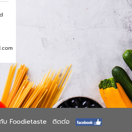
nd
l.com
ยวกับ Foodietaste
ติดต่อ