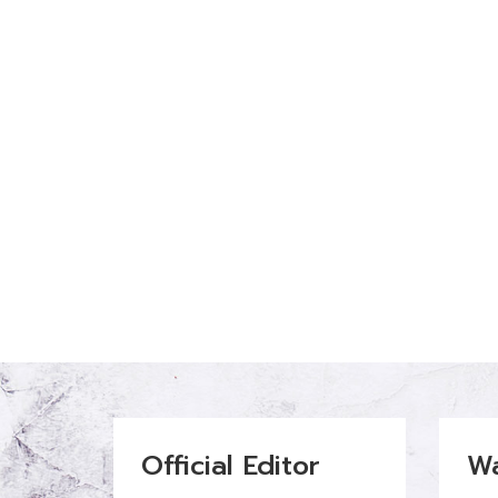
Official Editor
W