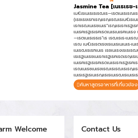
Jasmine Tea [เนเธเธช-
เน€เธเนเธเธเธฒเธ—เธตเนเธเธณ
(เธซเธฃเธทเธญเธญเธฒเธเน€เธเนเธ
เธกเธฒเนเธชเนเธ”เธญเธเธกเธฐเธ
เนเธฅเธฐเธเธฅเธดเนเธเนเธฅเนเธง 
—เธตเนเธเธธเธ“เธ เธฒเธเธ•เนเธณ 
เธณ เน€เธเธตเธขเธเนเธเนเนเธ•เน
เนเธฒเธเธฑเนเธ เธชเนเธงเธเธเธ
เธเธฐเนเธชเนเธกเธฐเธฅเธดเธญเธเน
เนเธฅเธฐเธเธฅเธดเนเธเธกเธฐเธฅ
เธณเนเธซเนเธฃเธฒเธเธฒเธเธญเธ
เนเธเธฐเธเนเธญเธเธเนเธฒเธเนเธเธ
ค้นหาสูตรอาหารที่เกี่ยวข้อง
arm Welcome
Contact Us