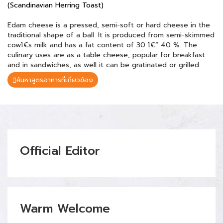
(Scandinavian Herring Toast)
Edam cheese is a pressed, semi-soft or hard cheese in the
traditional shape of a ball. It is produced from semi-skimmed
cowโ€s milk and has a fat content of 30 โ€“ 40 %. The
culinary uses are as a table cheese, popular for breakfast
and in sandwiches, as well it can be gratinated or grilled.
ค้นหาสูตรอาหารที่เกี่ยวข้อง
Official Editor
Warm Welcome