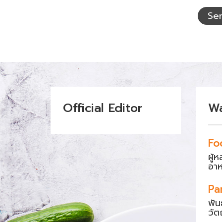
อักษร
ที่
Se
เห็น
Official Editor
W
Fo
ผู้
อา
Pa
พัน
วัต