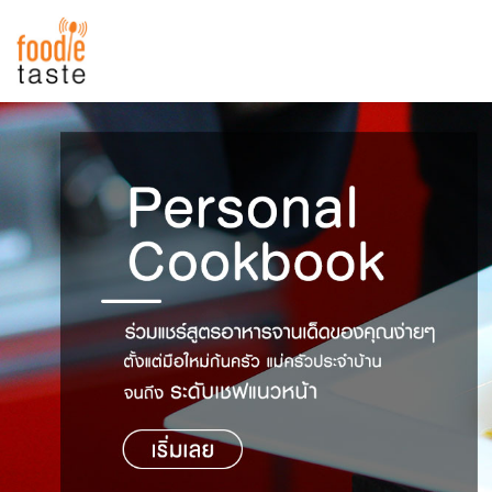
สูตรอาหาร
สูตรอาหารล่าสุด
พาไปชิม
Top Foodie
สารพันก้นครัว
เคล็ดลับน่ารู้
FoodPedia
เปรียบเทียบหน่วยการตวง
สร้าง Cookbook
เปรียบเทียบอุณหภูมิ
เปรียบเทียบน้ำหนักวัตถุดิบ