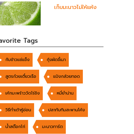
เก็บมะนาวไม่ให้แห้ง
avorite Tags
กับข้าวแช่แข็ง
กุ้งผัดขี้เมา
สูตรก๋วยเตี๋ยวเรือ
แป้งกล้วยทอด
เค้กมะพร้าววัดไร่ขิง
หมี่ยำน่าน
วิธีทำเต้าหู้อ่อน
ปลาทับทิมสะพานโค้ง
น้ำสต๊อกไก่
มะนาวทาร์ต