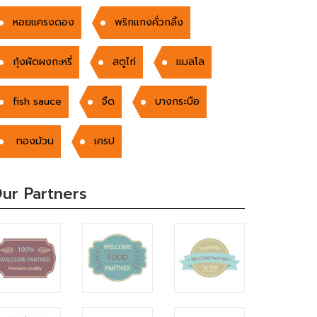
หอยแครงดอง
พริกแกงคั่วกลิ้ง
กุ้งผัดผงกะหรี่
สตูไก่
แมลโล
fish sauce
จืด
บางกระบือ
ทองม้วน
เครป
ur Partners