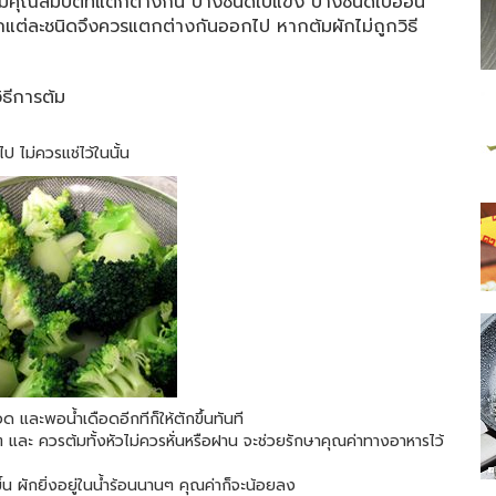
ิดมีคุณสมบัติที่แตกต่างกัน บางชนิดใบแข็ง บางชนิดใบอ่อน
ักแต่ละชนิดจึงควรแตกต่างกันออกไป หากต้มผักไม่ถูกวิธี
ธีการต้ม
 ไม่ควรแช่ไว้ในนั้น
ด และพอน้ำเดือดอีกทีก็ให้ตักขึ้นทันที
ๆ และ ควรต้มทั้งหัวไม่ควรหั่นหรือฝาน จะช่วยรักษาคุณค่าทางอาหารไว้
ขึ้น ผักยิ่งอยู่ในน้ำร้อนนานๆ คุณค่าก็จะน้อยลง