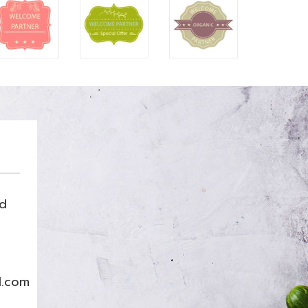
nd
l.com