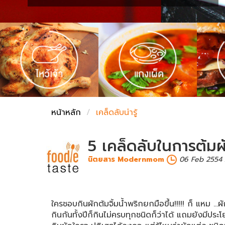
ชั่งตวงเนย
หน้าหลัก
เคล็ดลับน่ารู้
5 เคล็ดลับในการต้มผ
นิตยสาร Modernmom
06 Feb 2554 2
ใครชอบกินผักต้มจิ้มน้ำพริกยกมือขึ้น!!!!! ก็ แหม .
กินกันทั้งปีก็กินไม่ครบทุกชนิดก็ว่าได้ แถมยังมีประ