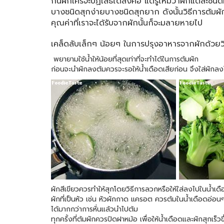
กินผักใครจะปฏิเสธได้ลงคอ แต่รู้ไหมว่าผักแต่ละชน
บางชนิดสุกง่ายบางชนิดสุกยาก ดังนั้นวิธีการต้มผ
คุณค่าที่เราจะได้รับจากผักนั้นก็จะมลายหายไป
เคล็ดลับเล็กๆ น้อยๆ ในการปรุงอาหารจากผักด้วยวิ
พยายามใช้น้ำให้น้อยที่สุดเท่าที่จะทำได้ในการต้มผัก
ก่อนจะนำผักลงต้มควรจะรอให้น้ำเดือดเสียก่อน จึงใส่ผักลงไป
ผักสีเขียวควรทำให้สุกโดยวิธีการลวกหรือให้ใส่ลงไปในน้ำเดือ
ผักที่เป็นหัว เช่น หัวผักกาด แครอต ควรต้มในน้ำเดือดอ่อน
ได้มากกว่าการหั่นแล้วนำไปต้ม
ทุกครั้งที่ต้มผักควรปิดฝาหม้อ เพื่อให้น้ำเดือดและผักสุกเร็ว