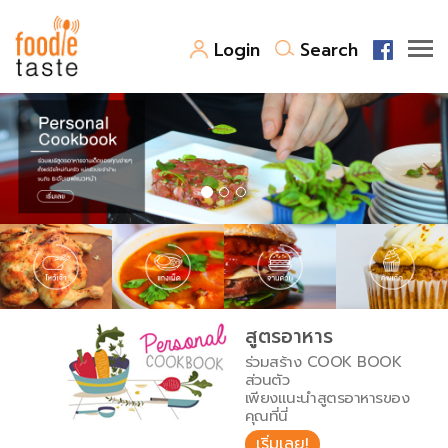
Login
Search
สูตรอาหาร
สูตรอาหารล่าสุด
พาไปชิม
Top Foodie
สารพันก้นครัว
เคล็ดลับน่ารู้
FoodPedia
เปรียบเทียบหน่วยการตวง
สูตรอาหาร
สร้าง Cookbook
ร่วมสร้าง COOK BOOK
เปรียบเทียบอุณหภูมิ
ส่วนตัว
เพียงแนะนำสูตรอาหารของ
เปรียบเทียบน้ำหนักวัตถุดิบ
คุณที่นี่
เริ่มเลย!