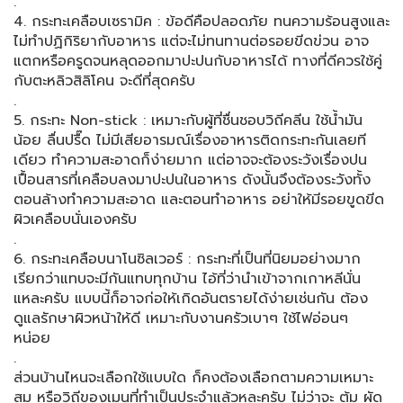
.
4. กระทะเคลือบเซรามิค : ข้อดีคือปลอดภัย​ ทนความร้อนสูงและ
ไม่ทำปฏิกิริยากับอาหาร แต่จะไม่ทนทานต่อรอยขีดข่วน อาจ
แตกหรือครูดจนหลุดออกมาปะปนกับอาหารได้​ ทางที่ดีควรใช้คู่
กับตะหลิวสิลิโคน​ จะดีที่สุดครับ
.
5. กระทะ Non-stick : เหมาะกับผู้ที่ชื่นชอบวิถีคลีน ใช้น้ำมัน
น้อย ลื่นปรื๊ด​ ไม่มีเสียอารมณ์เรื่องอาหารติดกระทะกันเลยที
เดียว ทำความสะอาดก็ง่ายมาก​ แต่อาจจะต้องระวังเรื่องปน
เปื้อนสารที่เคลือบลงมาปะปนในอาหาร​ ดังนั้นจึงต้องระวังทั้ง
ตอนล้างทำความสะอาด​ และตอนทำอาหาร​ อย่าให้มีรอยขูดขีด
ผิวเคลือบนั่นเองครับ
.
6. กระทะเคลือบนาโนซิลเวอร์ : กระทะที่เป็นที่นิยมอย่างมาก​
เรียกว่าแทบจะมีกันแทบทุกบ้าน​ ไอ้ที่ว่านำเข้าจากเกาหลีนั่น
แหละครับ​ แบบนี้ก็อาจก่อให้เกิดอันตรายได้ง่ายเช่นกัน​ ต้อง
ดูแลรักษาผิวหน้าให้ดี​ เหมาะกับงานครัวเบาๆ​ ใช้ไฟอ่อนๆ​
หน่อย
.
ส่วนบ้านไหนจะเลือกใช้แบบใด​ ก็คงต้องเลือกตามความเหมาะ
สม​ หรือวิถีของเมนูที่ทำเป็นประจำแล้วหละครับ​ ไม่ว่าจะ​ ต้ม​ ผัด​