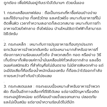
ถูกต้อง​ เพื่อให้มัน​อยู่กับเราไปได้นานๆ​ ด้วยนั่นเอง​
1. กระทะเคลือบเทฟล่อน​ : ถือเป็นกระทะที่หาซื้อค่อนข้างง่าย​
และก็ใช้งานง่าย​ ทั้งครัวไทย​ และครัวฝรั่ง เหมาะกับอาหารที่ไม่
ติดพื้นผิว เวลาทำความสะอาดก็สะดวกสบาย เหมาะกับการทำ
อาหารด้วยไฟกลาง​ ถึงไฟอ่อน​ บ้านไหนใช้เตาไฟฟ้าก็สามารถ
ใช้ได้ครับ
.
2. กระทะเหล็ก​ : เหมาะกับการปรุงอาหารเกือบทุกประเภท
ยกเว้นอาหารจำพวกต้มครับ แต่จะเหมาะมากสำหรับอาหารที่
ต้องการความร้อนแบบทั่วถึง จำพวกสเต็ก​ ทอด​ หรือย่าง​ วิธี
เก็บรักษาก็เพียงแค่ทาน้ำมันเคลือบให้ทั่วหลังจากล้าง​ และเช็ด
จนแห้งสนิทแล้ว ที่สำคัญคือไม่อันตราย​ ไม่มีสารพิษตกค้าง​ แต่
จะมีข้อเสียก็คือเรื่องน้ำหนักนั่นเองครับ​ ก็ถือซะว่าได้ออกกำลัง
กายระหว่างทำกับข้าวไปซะเลย
.
3. กระทะสเตนเลส : กระทะแบบนี้จะเหมาะสำหรับอาหารจำพวก
ผัด ถือเป็นอีกทางเลือกที่ดีใช้ได้เลย แต่อาจมีปัญหาเรื่องติด
กระทะอยู่ซักหน่อย​ แต่ก็ค่อนข้างแข็งแรงทนทาน​ ปลอดภัย
และไม่เป็นสนิม แต่อาจนำความร้อนได้ไม่ดีนัก