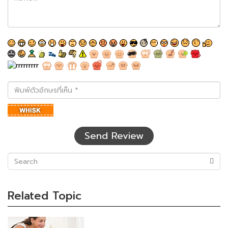
พิมพ์
ตัว
อักษร
ที่
เห็น
Send Review
(success)
Related Topic