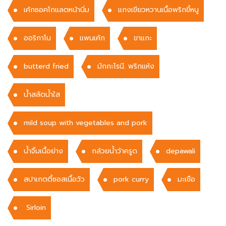
เค้กชอคโกแลตหน้านิ่ม
แกงเขียวหวานเนื้อพริกขี้หนู
ออริกาโน
เเพนเค้ก
ขาแกะ
butterd fried
มักกะโรนี. พริกแห้ง
น้ำสลัดน้ำใส
mild soup with vegetables and pork
น้ำจิ้มเนื้อย่าง
กล้วยน้ำว้าครูด
depawali
สปาเกตตี้ซอสเนื้อวัว
pork curry
มะเขือ
Sirloin