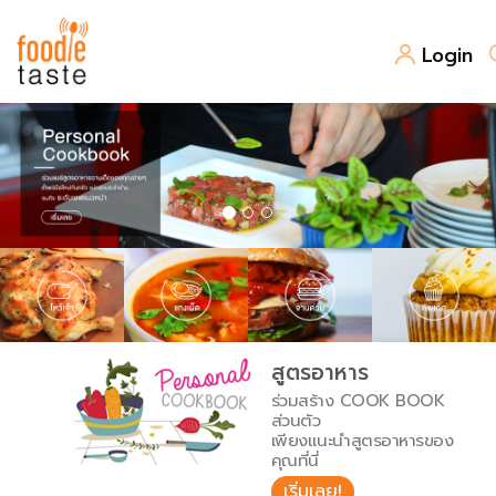
Login
สูตรอาหาร
สูตรอาหารล่าสุด
พาไปชิม
Top Foodie
สารพันก้นครัว
เคล็ดลับน่ารู้
FoodPedia
เปรียบเทียบหน่วยการตวง
สูตรอาหาร
สร้าง Cookbook
ร่วมสร้าง COOK BOOK
เปรียบเทียบอุณหภูมิ
ส่วนตัว
เพียงแนะนำสูตรอาหารของ
เปรียบเทียบน้ำหนักวัตถุดิบ
คุณที่นี่
เริ่มเลย!