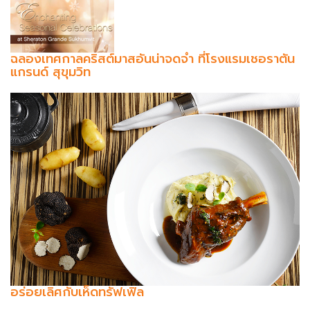
ฉลองเทศกาลคริสต์มาสอันน่าจดจำ ที่โรงแรมเชอราตัน
แกรนด์ สุขุมวิท
อร่อยเลิศกับเห็ดทรัฟเฟิล