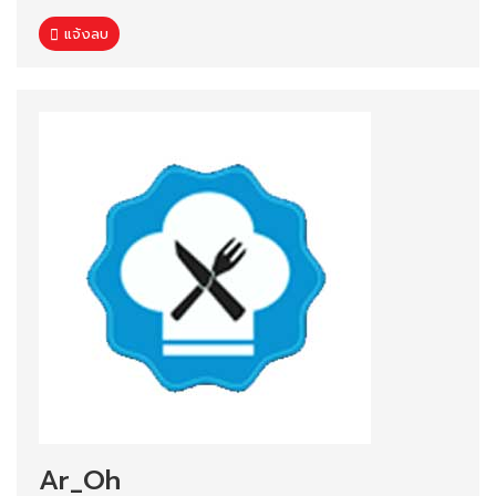
แจ้งลบ
Ar_Oh