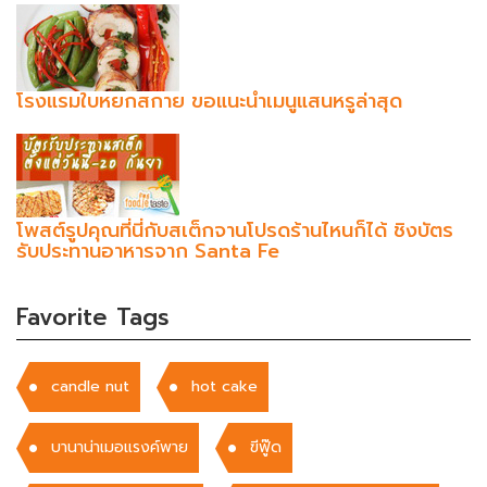
โรงแรมใบหยกสกาย ขอแนะนำเมนูแสนหรูล่าสุด
โพสต์รูปคุณที่นี่กับสเต็กจานโปรดร้านไหนก็ได้ ชิงบัตร
รับประทานอาหารจาก Santa Fe
Favorite Tags
candle nut
hot cake
บานาน่าเมอแรงค์พาย
ฃีฟู๊ด