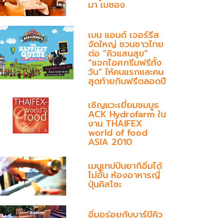
มา เมซอง
เบน แอนด์ เจอร์รีส
จัดใหญ่ ชวนชาวไทย
ต่อ “คิวแสนสุข”
“แจกไอศกรีมฟรีทั้ง
วัน” ให้คนแรกและคน
สุดท้ายกินฟรีตลอดปี
เชิญแวะเยี่ยมชมบูธ
ACK Hydrofarm ใน
งาน THAIFEX
world of food
ASIA 2010
เมนูเทปปันยากิอิ่มได้
ไม่อั้น ห้องอาหารญี่
ปุ่นคิสโซะ
อิ่มอร่อยกับบาร์บีคิว