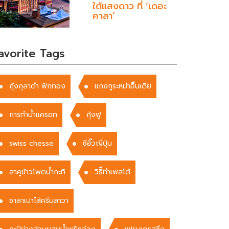
ใต้แสงดาว ที่ ‘เดอะ
ศาลา’
avorite Tags
กุ้งกุลาดำ ฟักทอง
แกงกูระหม่าอิืนเดีย
การทำน้ำแครอท
กุ้งฟู
swiss chesse
ซีอิ๊วญี่ปุ่น
สาคูข้าวโพดน้ำกะทิ
วิธีืทำเพสโต้
ซาลาเปาไส้ครีมลาวา
กะปิย่างส่วนผสมน้ำพริกอ่อง
เฟรนเดรสซิ่ง