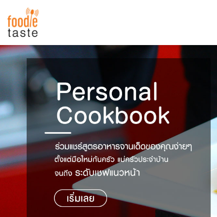
สูตรอาหาร
สูตรอาหารล่าสุด
พาไปชิม
Top Foodie
สารพันก้นครัว
เคล็ดลับน่ารู้
FoodPedia
เปรียบเทียบหน่วยการตวง
สร้าง Cookbook
เปรียบเทียบอุณหภูมิ
เปรียบเทียบน้ำหนักวัตถุดิบ