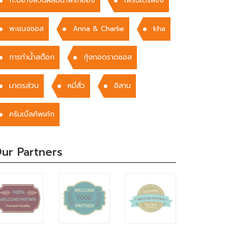
พะแนงซอส
Anna & Charlie
kha
การทำน้ำสต็อก
กุ้งทอดราดซอส
มาตรส่วน
หมี่สั่ว
อิสาน
ครัมเบิ้ลคัพเค้ก
ur Partners