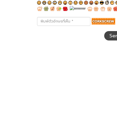
พิมพ์
ตัว
อักษร
ที่
Se
เห็น