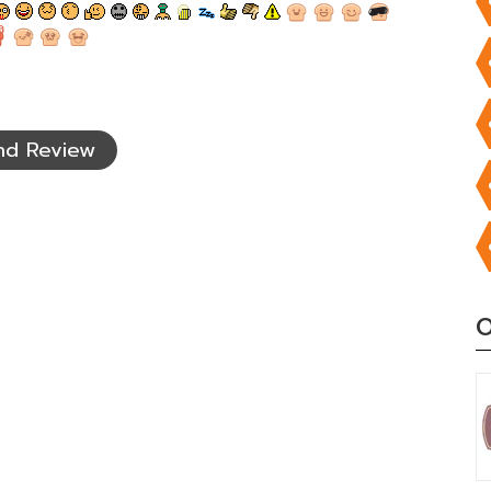
nd Review
O