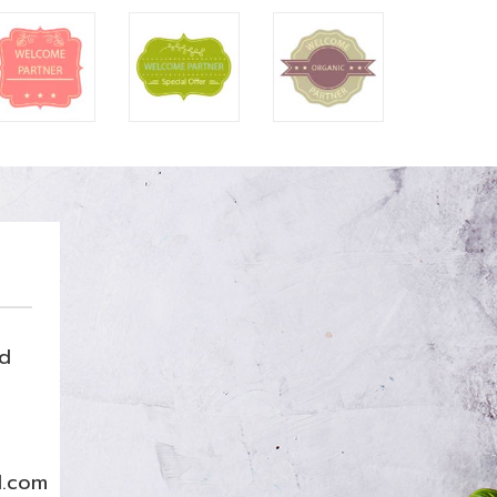
nd
l.com