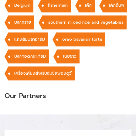
Belgium
fisherman
เค๊ก
เค้กอื่นๆ
ปลากราย
southern mixed rice and vegetables
แกงส้มปลาอายัม
oreo bavarian torte
ปลาทอดกระเทียม
เนยขาว
เครื่องเคียงสำหรับจิ้มชีสฟองดูว์
Our Partners