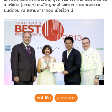
เมอร์แมน (ขวาสุด) เชฟใหญ่ของโรงแรมฯ ร่วมแสดงความ
ยินดีด้วย ณ สยามพารากอน เมื่อเร็วๆ นี้
พาไปชิม
สูตรอาหาร