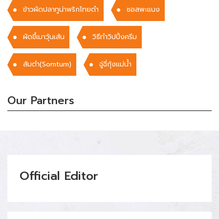
ข้าวผัดปลาทูน่าพริกไทยดำ
ซอสพะแนง
ผัดขี้เมาวุ้นเส้น
วิธีทำวิปปิ้งครีม
ส้มตำ(Somtum)
ฉู่ฉี่กุ้งเเม่น้ำ
Our Partners
Official Editor