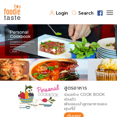
Login
Search
สูตรอาหาร
สูตรอาหารล่าสุด
พาไปชิม
Top Foodie
สารพันก้นครัว
เคล็ดลับน่ารู้
FoodPedia
เปรียบเทียบหน่วยการตวง
สูตรอาหาร
สร้าง Cookbook
ร่วมสร้าง COOK BOOK
เปรียบเทียบอุณหภูมิ
ส่วนตัว
เพียงแนะนำสูตรอาหารของ
เปรียบเทียบน้ำหนักวัตถุดิบ
คุณที่นี่
เริ่มเลย!