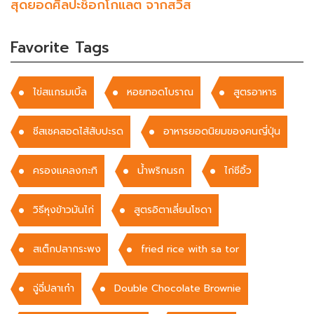
สุดยอดศิลปะช็อกโกแลต จากสวิส
Favorite Tags
ไข่สแกรมเบิ้ล
หอยทอดโบราณ
สูตรอาหาร
ชีสเชคสอดไส้สับปะรด
อาหารยอดนิยมของคนญี่ปุ่น
ครองแคลงกะทิ
น้ำพริกนรก
ไก่ซีอิ้ว
วิธีหุงข้าวมันไก่
สูตรอิตาเลี่ยนโซดา
สเต็กปลากระพง
fried rice with sa tor
ฉู่ฉี่ปลาเก๋า
Double Chocolate Brownie