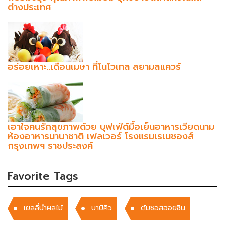
ต่างประเทศ
อร่อยเหาะ..เดือนเมษา ที่โนโวเทล สยามสแควร์
เอาใจคนรักสุขภาพด้วย บุฟเฟ่ต์มื้อเย็นอาหารเวียดนาม
ห้องอาหารนานาชาติ เฟลเวอร์ โรงแรมเรเนซองส์
กรุงเทพฯ ราชประสงค์
Favorite Tags
เยลลี่นําผลไม้
บาบิคิว
ต้มซอสฮอยซิน