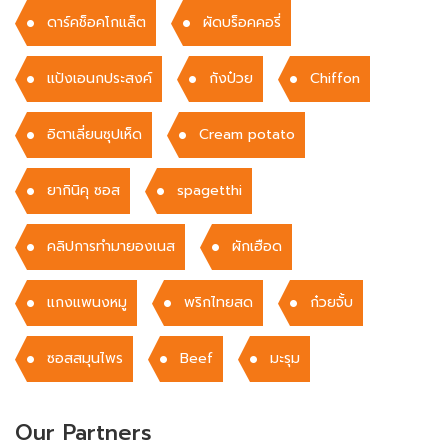
ดาร์คช็อคโกแล็ต
ผัดบร็อคคอรี่
แป้งเอนกประสงค์
กังป๋วย
Chiffon
อิตาเลี่ยนซุปเห็ด
Cream potato
ยากินิคุ ซอส
spagetthi
คลิปการทำมายองเนส
ผักเฮือด
แกงแพนงหมู
พริกไทยสด
ก๋วยจั้บ
ซอสสมุนไพร
Beef
มะรุม
Our Partners