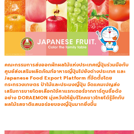
คณะกรรมการส่งออกผักผลไม้แห่งประเทศญี่ปุ่นร่วมมือกับ
ศูนย์ส่งเสริมผลิตภัณฑ์อาหารญี่ปุ่นไปยังต่างประเทศ และ
Japanese Food Export Platform ที่จัดตั้งโดย
กระทรวงเกษตร ป่าไม้และประมงญี่ปุ่น จัดแคมเปญส่ง
เสริมการขายโดยเลือกใช้คาแรกเตอร์จากการ์ตูนชื่อดัง
อย่าง DORAEMON มุ่งหวังให้ผู้บริโภคชาวไทยได้รู้จักกับ
ผลไม้รสชาติแสนอร่อยของญี่ปุ่นมากยิ่งขึ้น