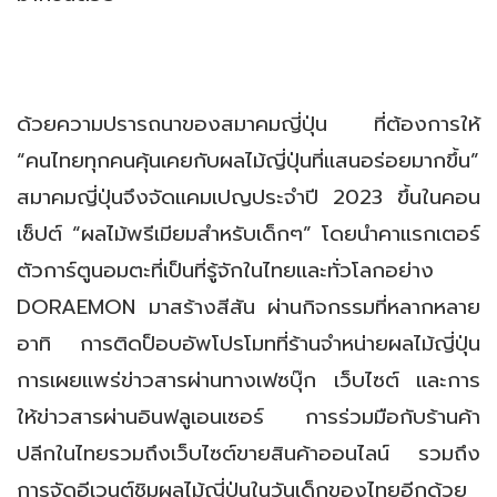
ด้วยความปรารถนาของสมาคมญี่ปุ่น ที่ต้องการให้
“คนไทยทุกคนคุ้นเคยกับผลไม้ญี่ปุ่นที่แสนอร่อยมากขึ้น”
สมาคมญี่ปุ่นจึงจัดแคมเปญประจำปี 2023 ขึ้นในคอน
เซ็ปต์ “ผลไม้พรีเมียมสำหรับเด็กๆ” โดยนำคาแรกเตอร์
ตัวการ์ตูนอมตะที่เป็นที่รู้จักในไทยและทั่วโลกอย่าง
DORAEMON มาสร้างสีสัน ผ่านกิจกรรมที่หลากหลาย
อาทิ การติดป็อบอัพโปรโมทที่ร้านจำหน่ายผลไม้ญี่ปุ่น
การเผยแพร่ข่าวสารผ่านทางเฟซบุ๊ก เว็บไซต์ และการ
ให้ข่าวสารผ่านอินฟลูเอนเซอร์ การร่วมมือกับร้านค้า
ปลีกในไทยรวมถึงเว็บไซต์ขายสินค้าออนไลน์ รวมถึง
การจัดอีเวนต์ชิมผลไม้ญี่ปุ่นในวันเด็กของไทยอีกด้วย