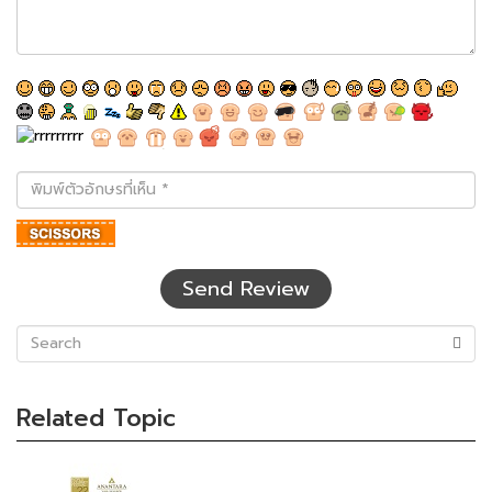
พิมพ์
ตัว
อักษร
ที่
เห็น
Send Review
(success)
Related Topic