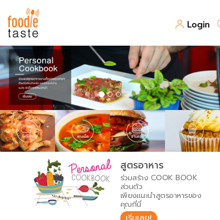
Login
สูตรอาหาร
สูตรอาหารล่าสุด
พาไปชิม
Top Foodie
สารพันก้นครัว
เคล็ดลับน่ารู้
FoodPedia
เปรียบเทียบหน่วยการตวง
สูตรอาหาร
สร้าง Cookbook
ร่วมสร้าง COOK BOOK
เปรียบเทียบอุณหภูมิ
ส่วนตัว
เพียงแนะนำสูตรอาหารของ
เปรียบเทียบน้ำหนักวัตถุดิบ
คุณที่นี่
เริ่มเลย!