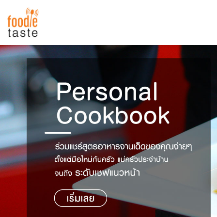
สูตรอาหาร
สูตรอาหารล่าสุด
พาไปชิม
Top Foodie
สารพันก้นครัว
เคล็ดลับน่ารู้
FoodPedia
เปรียบเทียบหน่วยการตวง
สร้าง Cookbook
เปรียบเทียบอุณหภูมิ
เปรียบเทียบน้ำหนักวัตถุดิบ