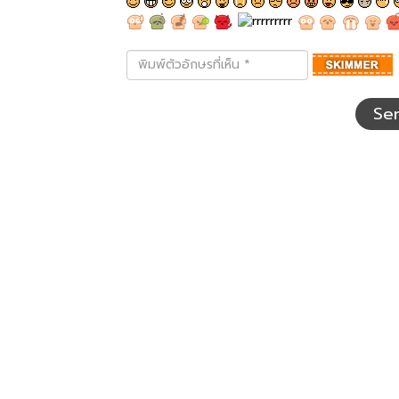
พิมพ์
ตัว
อักษร
ที่
Se
เห็น