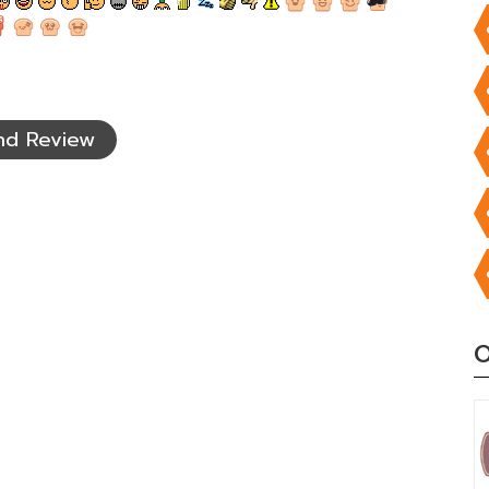
nd Review
O