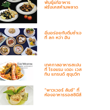
พันธุ์แท้อาหาร
ฝรั่งเศสห้ามพลาด
อิ่มอร่อยกับติ่มซำเจ
ที่ ลก หว่า ฮิน
เทศกาลอาหารสเปน
ที่ โรงแรม เดอะ เวส
ทิน แกรนด์ สุขุมวิท
“พาวเวอร์ ลันช์” ที่
ห้องอาหารรอสซินีส์