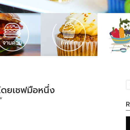
ดยเชฟมือหนึ่ง
(s
w
R