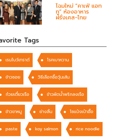
โฉมใหม่ “คาเฟ่ แอท
ทู” ห้องอาหาร
ฝรั่งเศส-ไทย
avorite Tags
เรนโบว์เทราต์
โรคเบาหวาน
ข้าวซอย
วิธีเลือกซื้อวุ้นเส้น
ก๋วยเตี๋ยวเรือ
ข้าวผัดน้ำพริกลงเรือ
ข้าวขาหมู
ย่างลิ้น
โซแป๋งเป๋าฮื้อ
paste
koy salmon
rice noodle