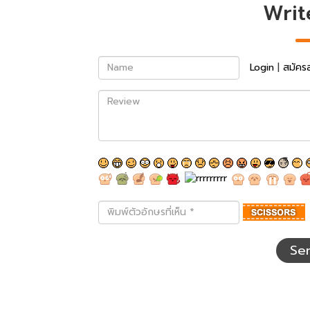
Writ
Name
Login
|
สมัคร
Review
พิมพ์
ตัว
อักษร
ที่
Se
เห็น