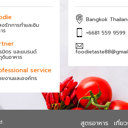
odie
Bangkok Thaila
หลงรักการทำและชิม
หาร
+6681 559 9599
rtner
ธมิตร และแบรนด์
foodietaste88@gmai
ถุดิบอาหาร
ofessional service
วยงานและองค์กร
สูตรอาหาร
เกี่
d.