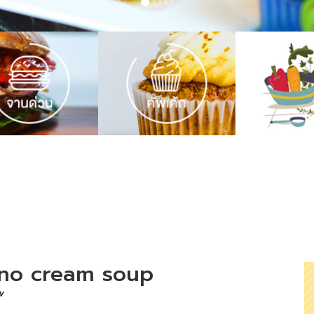
ino cream soup
w