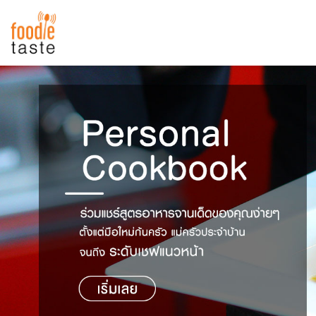
สูตรอาหาร
สูตรอาหารล่าสุด
พาไปชิม
Top Foodie
สารพันก้นครัว
เคล็ดลับน่ารู้
FoodPedia
เปรียบเทียบหน่วยการตวง
สร้าง Cookbook
เปรียบเทียบอุณหภูมิ
เปรียบเทียบน้ำหนักวัตถุดิบ