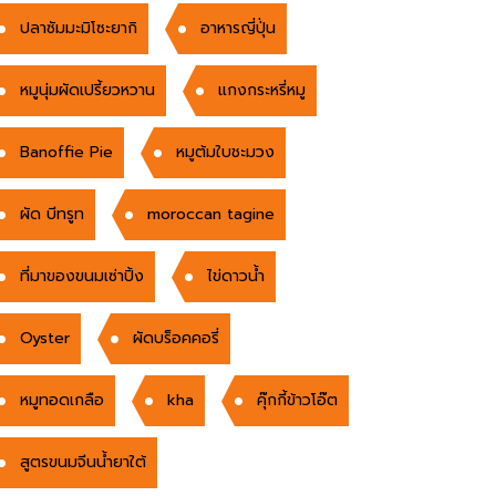
ปลาซัมมะมิโซะยากิ
อาหารญี่ปุ่่น
หมูนุ่มผัดเปรี้ยวหวาน
แกงกระหรี่หมู
Banoffie Pie
หมูต้มใบชะมวง
ผัด บีทรูท
moroccan tagine
ที่มาของขนมเซ่าปิ้ง
ไข่ดาวน้ำ
Oyster
ผัดบร็อคคอรี่
หมูทอดเกลือ
kha
คุ๊กกี้ข้าวโอ๊ต
สูตรขนมจีนนํ้ายาใต้