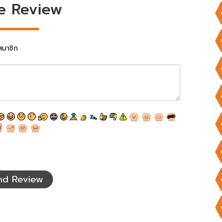
e Review
สมาชิก
nd Review