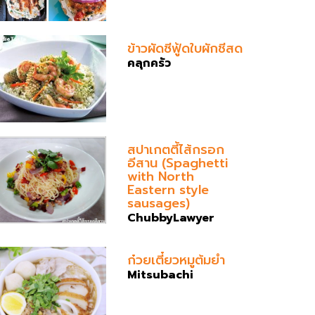
ข้าวผัดซีฟู้ดใบผักชีสด
คลุกครัว
สปาเกตตี้ไส้กรอก
อีสาน (Spaghetti
with North
Eastern style
sausages)
ChubbyLawyer
ก๋วยเตี๋ยวหมูต้มยำ
Mitsubachi