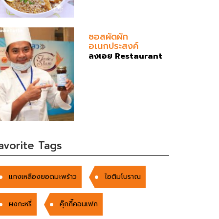
ซอสผัดผัก
อเนกประสงค์
ลงเอย Restaurant
avorite Tags
แกงเหลืองยอดมะพร้าว
ไอติมโบราณ
ผงกะหรี่
คุ๊กกี๊คอนเฟก