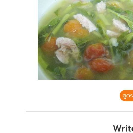
สูตร
Writ