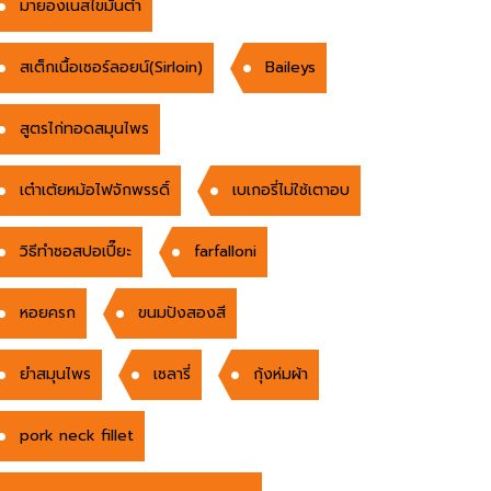
มายองเนสไขมันต่ำ
สเต็กเนื้อเซอร์ลอยน์(Sirloin)
Baileys
สูตรไก่ทอดสมุนไพร
เต๋าเต้ยหม้อไฟจักพรรดิ์
เบเกอรี่ไม่ใช้เตาอบ
วิธีทำซอสปอเปี๊ยะ
farfalloni
หอยครก
ขนมปังสองสี
ยำสมุนไพร
เซลารี่
กุ้งห่มผ้า
pork neck fillet