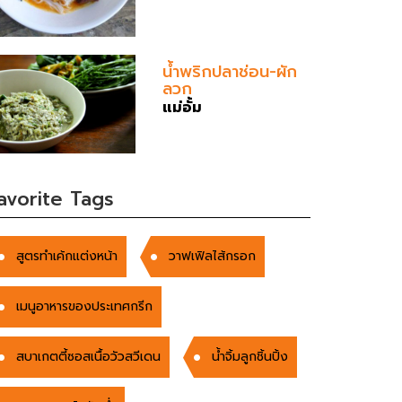
น้ำพริกปลาช่อน-ผัก
ลวก
แม่อั้ม
avorite Tags
สูตรทำเค้กแต่งหน้า
วาฟเฟิลไส้กรอก
เมนูอาหารของประเทศกรีก
สบาเกตตี้ซอสเนื้อวัวสวีเดน
น้ำจิ้มลูกชิ้นปิ้ง