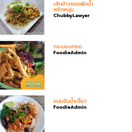
เส้นข้าวซอยผัดน้ำ
พริกหนุ่ม
ChubbyLawyer
กระบองทอด
FoodieAdmin
ขนมจีนน้ำเงี้ยว
FoodieAdmin