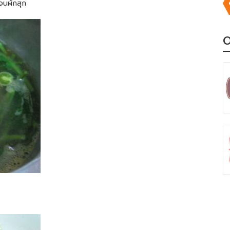
มจนผักสุก
O