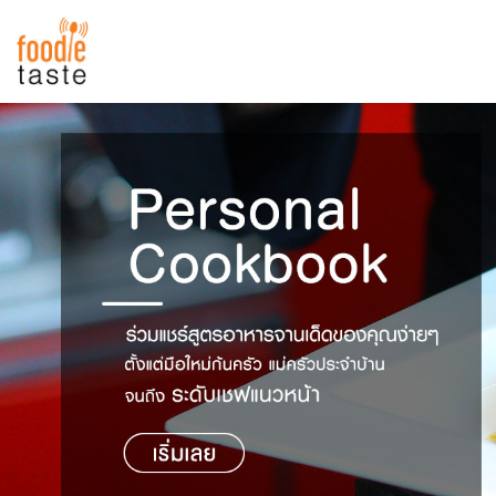
สูตรอาหาร
สูตรอาหารล่าสุด
พาไปชิม
Top Foodie
สารพันก้นครัว
เคล็ดลับน่ารู้
FoodPedia
เปรียบเทียบหน่วยการตวง
สร้าง Cookbook
เปรียบเทียบอุณหภูมิ
เปรียบเทียบน้ำหนักวัตถุดิบ