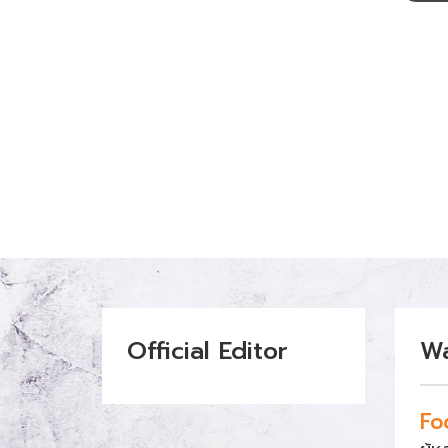
เห็น
Official Editor
W
Fo