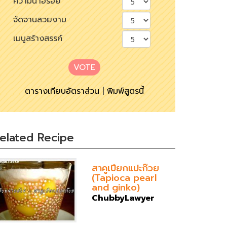
ความน่าอร่อย
จัดจานสวยงาม
เมนูสร้างสรรค์
VOTE
ตารางเทียบอัตราส่วน
|
พิมพ์สูตรนี้
elated Recipe
สาคูเปียกแปะก๊วย
(Tapioca pearl
and ginko)
ChubbyLawyer