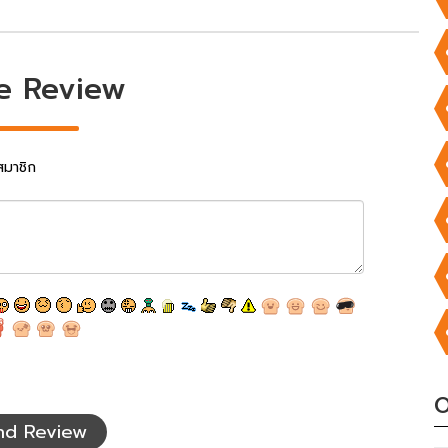
e Review
สมาชิก
O
nd Review