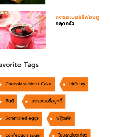
สตรอเบอร์รี่ฟองดู
คลุกครัว
avorite Tags
Chocolate Moist Cake
ไข่เจียวฟู
กินดี
สตรอเบอรี่สมูทตี้
Scrambled eggs
ฟรุ๊ตเค้ก
confection sugar
ไข่ปลาเรียวเกียว