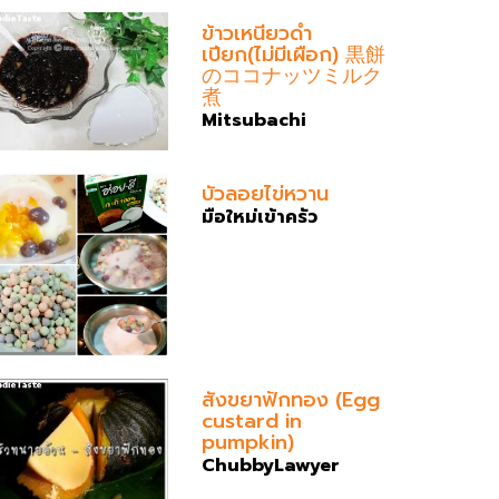
ข้าวเหนียวดำ
เปียก(ไม่มีเผือก) 黒餅
のココナッツミルク
煮
Mitsubachi
บัวลอยไข่หวาน
มือใหม่เข้าครัว
สังขยาฟักทอง (Egg
custard in
pumpkin)
ChubbyLawyer