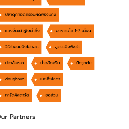
ปลาดุกทอดกรอบผัดพริงแกง
แกงจืดเต้าหู้ใบตำลึง
อาหารเด็ก 1-7 เดือน
วิธีทำขนมปังไข่ทอด
สูตรแป้งพิซซ่า
ปลาลิ้นหมา
น้ำสลัดครีม
บีทรูทต้ม
doughnut
เบกกิ้งโซดา
ทาร์ตคัสตาร์ด
ออส่วน
ur Partners