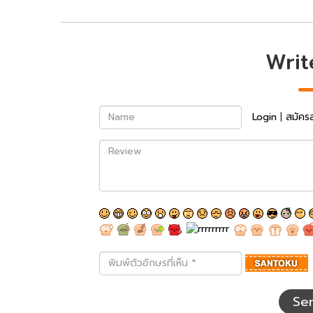
Writ
Name
Login
|
สมัคร
Review
พิมพ์
ตัว
อักษร
ที่
Se