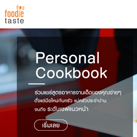
สูตรอาหาร
สูตรอาหารล่าสุด
พาไปชิม
Top Foodie
สารพันก้นครัว
เคล็ดลับน่ารู้
FoodPedia
เปรียบเทียบหน่วยการตวง
สร้าง Cookbook
เปรียบเทียบอุณหภูมิ
เปรียบเทียบน้ำหนักวัตถุดิบ