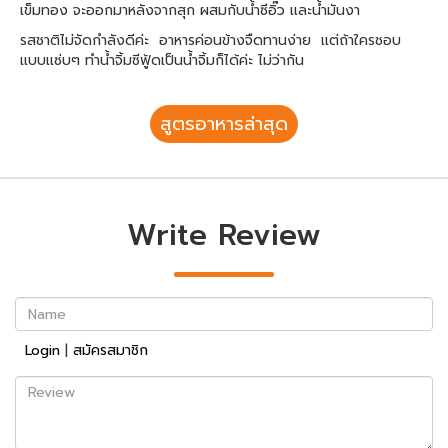
เข็มทอง จะออกมาหลังจากสุก ผสมกับน้ำซีอิ๊ว เเละน้ำมันงา
รสชาติไม่จัดกำลังดีค่ะ อาหารค่อนข้างจืดทานง่าย เเต่ถ้าใครชอบ
เเบบเเซ่บๆ ทำน้ำจิ้มซีฟู้ดเป็นน้ำจิ้มก็ได้ค่ะ ไม่ว่ากัน
สูตรอาหารล่าสุด
Write Review
Name
Login
|
สมัครสมาชิก
Review