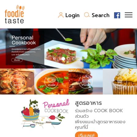
Login
Search
สูตรอาหาร
สูตรอาหารล่าสุด
พาไปชิม
Top Foodie
สารพันก้นครัว
เคล็ดลับน่ารู้
FoodPedia
เปรียบเทียบหน่วยการตวง
สูตรอาหาร
สร้าง Cookbook
ร่วมสร้าง COOK BOOK
เปรียบเทียบอุณหภูมิ
ส่วนตัว
เพียงแนะนำสูตรอาหารของ
เปรียบเทียบน้ำหนักวัตถุดิบ
คุณที่นี่
เริ่มเลย!