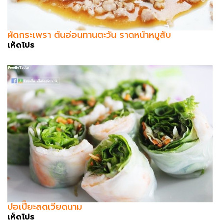
ผัดกระเพรา ต้นอ่อนทานตะวัน ราดหน้าหมูสับ
เห็ดโปร
ปอเปี๊ยะสดเวียดนาม
เห็ดโปร