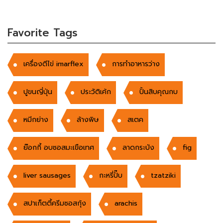
Favorite Tags
เครื่องตีไข่ imarflex
การทำอาหารว่าง
ปูขนญี่ปุ่น
ประวัติเค้ก
ปั้นสิบคุณกบ
หมีกย่าง
ล้างพิษ
สเตค
ย๊อกกี้ อบซอสมะเขือเทศ
ลาดกระบัง
fig
liver sausages
กะหรี่ปั๊บ
tzatziki
สปาเก็ตตี้ครีมซอสกุ้ง
arachis