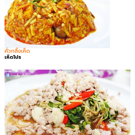
คั่วกลิ้งเห็ด
เห็ดโปร