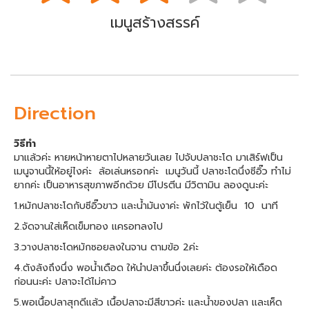
เมนูสร้างสรรค์
Direction
วิธีทำ
มาเเล้วค่ะ หายหน้าหายตาไปหลายวันเลย ไปจับปลาชะโด มาเสิร์ฟเป็น
เมนูจานนี้ให้อยู่ไงค่ะ ล้อเล่นหรอกค่ะ เมนูวันนี้ ปลาชะโดนึ่งซีอิ๊ว ทำไม่
ยากค่ะ เป็นอาหารสุขภาพอีกด้วย มีโปรตีน มีวิตามิน ลองดูนะค่ะ
1.หมักปลาชะโดกับซีอิ๊วขาว และน้ำมันงาค่ะ พักไว้ในตู้เย็น 10 นาที
2.จัดจานใส่เห็ดเข็มทอง เเครอทลงไป
3.วางปลาซะโดหมักซอยลงในจาน ตามข้อ 2ค่ะ
4.ตังลังถึงนึ่ง พอน้ำเดือด ให้นำปลาขึ้นนึ่งเลยค่ะ ต้องรอให้เดือด
ก่อนนะค่ะ ปลาจะได้ไม่คาว
5.พอเนื้อปลาสุกดีเเล้ว เนื้อปลาจะมีสีขาวค่ะ เเละน้ำของปลา เเละเห็ด