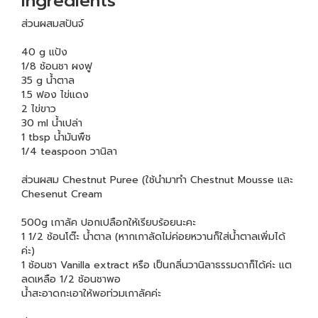
Ingredients
ส่วนผสมสปันจ์
40 g แป้ง
1/8 ช้อนชา ผงฟู
35 g น้ำตาล
1.5 ฟอง ไข่แดง
2 ไข่ขาว
30 ml น้ำเปล่า
1 tbsp น้ำมันพืช
1/4 teaspoon วานิลา
ส่วนผสม Chestnut Puree (ใช้นำมาทำ Chestnut Mousse และ
Chesenut Cream
500g เกาลัค ปอกเปลือกให้เรียบร้อยนะคะ
1 1/2 ช้อนโต๊ะ น้ำตาล (หากเกาลัดไม่ค่อยหวานก็ใส่น้ำตาลเพิ่มได้
ค่ะ)
1 ช้อนชา Vanilla extract หรือ เป็นกลิ่นวานิลาธรรมดาก็ได้ค่ะ แต
ลดเหลือ 1/2 ช้อนชาพอ
น้ำสะอาดกะเอาให้พอท่วมเกาลัคค่ะ