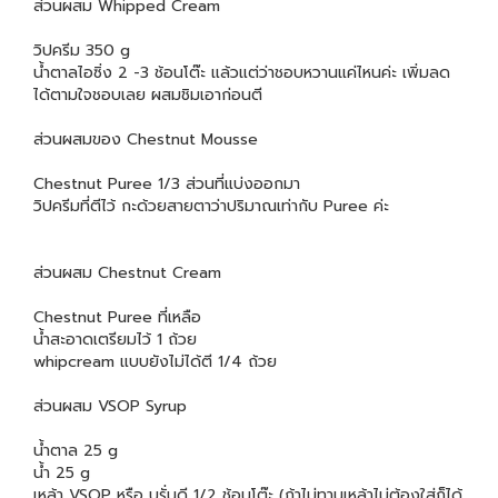
ส่วนผสม Whipped Cream
วิปครีม 350 g
น้ำตาลไอซิ่ง 2 -3 ช้อนโต๊ะ แล้วแต่ว่าชอบหวานแค่ไหนค่ะ เพิ่มลด
ได้ตามใจชอบเลย ผสมชิมเอาก่อนตี
ส่วนผสมของ Chestnut Mousse
Chestnut Puree 1/3 ส่วนที่แบ่งออกมา
วิปครีมที่ตีไว้ กะด้วยสายตาว่าปริมาณเท่ากับ Puree ค่ะ
ส่วนผสม Chestnut Cream
Chestnut Puree ที่เหลือ
น้ำสะอาดเตรียมไว้ 1 ถ้วย
whipcream แบบยังไม่ได้ตี 1/4 ถ้วย
ส่วนผสม VSOP Syrup
น้ำตาล 25 g
น้ำ 25 g
เหล้า VSOP หรือ บรั่นดี 1/2 ช้อนโต๊ะ (ถ้าไม่ทานเหล้าไม่ต้องใส่ก็ได้