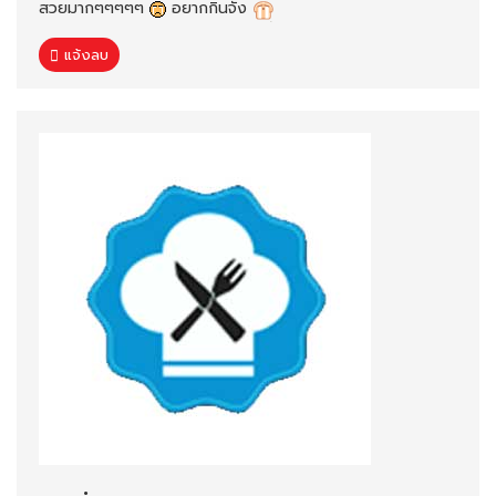
สวยมากๆๆๆๆๆ
อยากกินจัง
แจ้งลบ