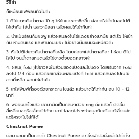
วิธีทำ
ก็เหมือนชิฟฟ่อนทั่วไปค่ะ
1. ตีไข่แดงกับน้ำตาล 10 g ให้ข้นและขาวซีดขึ้น ค่อยๆใส่น้ำมันลงไปตี
ให้เข้ากัน ใส่น้ำ และวานิลลา แล้วผสมให้เข้ากันค่ะ
2. นำแป้งร่อนกับผงฟู แล้วผสมลงในไข่แดงอย่างเบามือ แต่เร็ว ให้เข้า
กัน ห้ามคนแรง และห้ามคนเยอะ ไม่อย่างนั้นขนมจะเหนียวค่ะ
3. หันไปตีไข่ขาวกับน้ำตาลที่เหลือ โดยค่อยๆใส่น้ำตาลทีละ 1 ช้อน ตีไป
ใส่ไป จนน้ำตาลหมดแล้วไข่ขาวตั้งยอดกลางค่ะ
4. ผสม( fold )ไข่ขาวลงในส่วนของแป้งและไข่แดง โดยเริ่มจาก Fold
ลงไป 1/4 ก่อน แล้วค่อยเทส่วนผสมแป้งที่ fold แล้วกลับลงไปในไข่
ขาวที่เหลือ ผสมให้เข้ากัน
5. เทใส่พิมพ์ที่รองด้วยกระดาษไขแล้ว แล้วปาดให้เท่ากัน อบ 10 - 12
นาที
6. พออบเสร็จแล้ว เอามาตัดเป็นกลมๆด้วย ring ค่ะ แล้วก็ ตัดชิ้น
สี่เหลี่ยมจตุรัสเล็กๆไว้ด้วย เอาไว้สอดใส้ระหว่างมูสกับครีมแก้เลี่ยนค่ะ
แต่ใครจะไม่ใส่ก็ได้
Chestnut Puree
ต่อมานะคะ เป็นการทำ Chestnut Puree ค่ะ ซึ่งเจ้าตัวนี้จะนำไปทำทั้ง