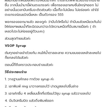
ผสมกันยากหน่อยเพราะจะหนืดมากค่ะ ถ้าใช้ที่ตีไฟฟ้าช่วยจะเข้ากันง่าย
ขึ้น จากนั้นนำมาบี้ผ่านตะแกรงค่ะ เพื่อกรองเอาเศษชิ้นใหญ่ๆออก ไม่
อย่างนั้นเวลาบีบครีมจะติดส่วนหัว เนื้อก็จะไม่เนียน ไม่อร่อยค่ะ เช้าใช้
ตะแกรงร่อนแป้งนี่แหละ เป็นตัวกรอง 555
พอกรองออกมาแล้ว ลองดูค่ะ ว่าบีบได้หรือไม่ ถ้าบีบแล้วเหนียวเกินไป
ให้ค่อยๆผสมน้ำทีละนิดจนกว่าจะได้ความหนืดที่บีบสบายมือค่ะ ( ถ้า
เหลวไปจะไม่ค่อยอยู่ตัวนะคะ)
ส่วนสุดท้ายแล้วค่ะ
VSOP Syrup
ต้มทุกอย่างเข้าด้วยกัน คนให้น้ำตาลละลาย ความขมของเหล้าละเหยไป
ก็ยกลงได้แล้วค่ะ
ตอนนี้ก็ถึงคราวประกอบร่างแล้วค่ะ
วิธีประกอบร่าง
1. วางฐานเค้กลง ทาด้วย syrup ค่ะ
2. เอาพิมพ์ ring มาวางครอบไว้ ปาดมูสลงไปชั้นล่าง
3. เอาเค้กชิ้น 4 เหลี่ยมเล็กที่เตรียมไว้ชุบ syrup แล้ววางลงไป
4. บีบวิปครีมปิด แล้วดึงพิมพ์ออก