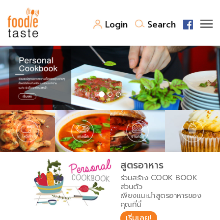
Login
Search
สูตรอาหาร
สูตรอาหารล่าสุด
พาไปชิม
Top Foodie
สารพันก้นครัว
เคล็ดลับน่ารู้
FoodPedia
เปรียบเทียบหน่วยการตวง
สูตรอาหาร
สร้าง Cookbook
ร่วมสร้าง COOK BOOK
เปรียบเทียบอุณหภูมิ
ส่วนตัว
เพียงแนะนำสูตรอาหารของ
เปรียบเทียบน้ำหนักวัตถุดิบ
คุณที่นี่
เริ่มเลย!