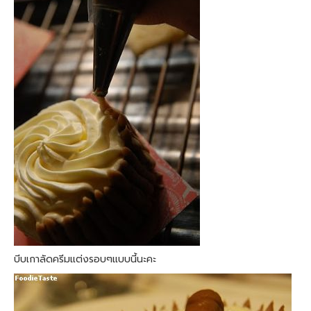
บีบเกาลัดครีมแต่งรอบๆแบบนี้นะคะ