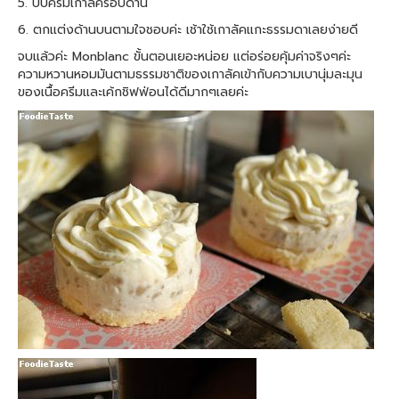
5. บีบครีมเกาลัครอบด้าน
6. ตกแต่งด้านบนตามใจชอบค่ะ เช้าใช้เกาลัคแกะธรรมดาเลยง่ายดี
จบแล้วค่ะ Monblanc ขั้นตอนเยอะหน่อย แต่อร่อยคุ้มค่าจริงๆค่ะ
ความหวานหอมมันตามธรรมชาติของเกาลัคเข้ากับความเบานุ่มละมุน
ของเนื้อครีมและเค้กชิฟฟ่อนได้ดีมากๆเลยค่ะ