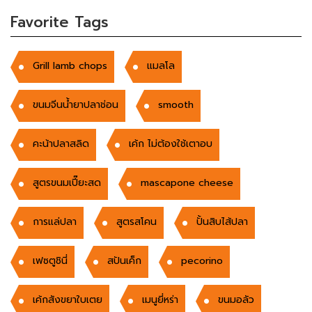
Favorite Tags
Grill lamb chops
แมลโล
ขนมจีนน้ำยาปลาช่อน
smooth
คะน้าปลาสลิด
เค้ก ไม่ต้องใช้เตาอบ
สูตรขนมเปี๊ยะสด
mascapone cheese
การแล่ปลา
สูตรสโคน
ปั้นสิบไส้ปลา
เฟซตูชินี่
สปันเค็ก
pecorino
เค้กสังขยาใบเตย
เมนูยี่หร่า
ขนมอลัว