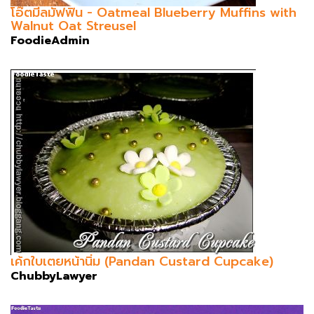
โอ๊ตมีลมัฟฟิน - Oatmeal Blueberry Muffins with
Walnut Oat Streusel
FoodieAdmin
เค้กใบเตยหน้านิ่ม (Pandan Custard Cupcake)
ChubbyLawyer