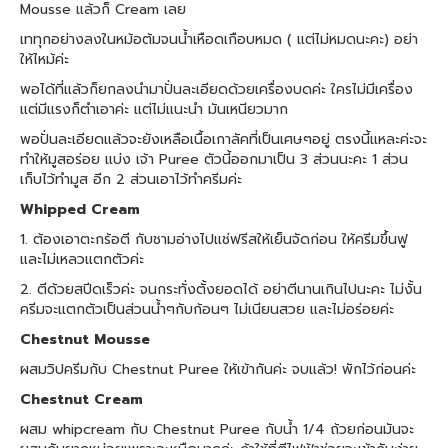
Mousse แล้วก็ Cream เลย
เททุกอย่างลงในหม้อต้มจนน้ำเหือดเกือบหมด ( แต่ไม่หมดนะคะ) อย่า
ให้ไหม้ค่ะ
พอได้ที่แล้วก็ยกลงนำมาปั่นละเอียดด้วยเครื่องบดค่ะ ใครไม่มีเครื่อง
แต่มีแรงก็ตำเอาค่ะ แต่ไม่แนะนำ มันเหนียวมาก
พอปั่นละเอียดแล้วจะยังเหลือเนื้อเกาลัคที่เป็นเศษๆอยู่ ตรงนี้แหละค่ะจะ
ทำให้มูสอร่อย แบ่ง เจ้า Puree ตัวนี้ออกมาเป็น 3 ส่วนนะคะ 1 ส่วน
เก็บไว้ทำมูส อีก 2 ส่วนเอาไว้ทำครีมค่ะ
Whipped Cream
1. ต้องเอาตะกร้อตี กับชามอ่างไปแช่ฟรีสให้เย็นจัดก่อน ให้ครีมขึ้นฟู
และไม่เหลวแตกตัวค่ะ
2. ตีด้วยสปีดเร็วค่ะ จนกระทั่งตั้งยอดได้ อย่าตีนานเกินไปนะคะ ไม่งั้น
ครีมจะแตกตัวเป็นส่วนน้ำๆกับก้อนๆ ไม่เนียนสวย และไม่อร่อยค่ะ
Chestnut Mousse
ผสมวิปครีมกับ Chestnut Puree ให้เข้ากันค่ะ จบแล้ว! พักไว้ก่อนค่ะ
Chestnut Cream
ผสม whipcream กับ Chestnut Puree กับน้ำ 1/4 ถ้วยก่อนมันจะ