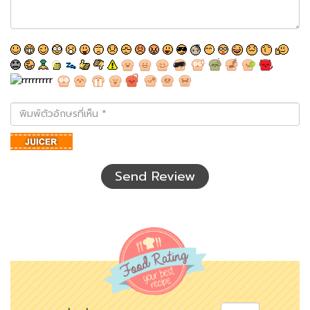
พิมพ์
ตัว
อักษร
ที่
เห็น
Send Review