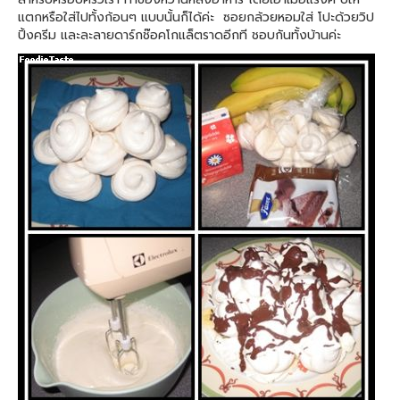
แตกหรือใส่ไปทั้งก้อนๆ แบบนั้นก็ได้ค่ะ ซอยกล้วยหอมใส่ โปะด้วยวิป
ปิ้งครีม และละลายดาร์กช๊อคโกแล็ตราดอีกที ชอบกันทั้งบ้านค่ะ