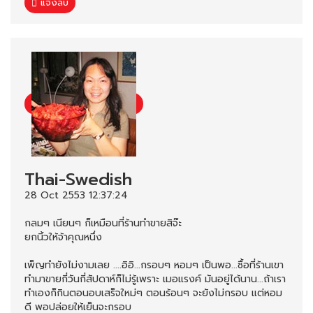
แจ้งลบ
Thai-Swedish
28 Oct 2553 12:37:24
กลมๆ เนียนๆ ก็เหมือนที่ร้านทำขายสิจ๊ะ
ยกนิ้วให้จ้าคุณหนึ่ง
เพ็ญทำยังไม่งามเลย ....อิอิ...กรอบๆ หอมๆ เป็นพอ...ซื้อที่ร้านเขา
ทำมาขายกี่วันกี่สัปดาห์ก็ไม่รู้เพราะ เมอแรงค์ มันอยู่ได้นาน...ถ้าเรา
ทำเองก็กินตอนอบเสร็จใหม่ๆ ตอนร้อนๆ จะยังไม่กรอบ แต่หอม
ดี พอปล่อยให้เย็นจะกรอบ