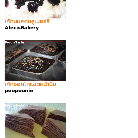
เค้กนมสดบลูเบอร์รี่
AlexisBakery
เค้กชอคโกแลตหน้านิ่ม
poopoonie