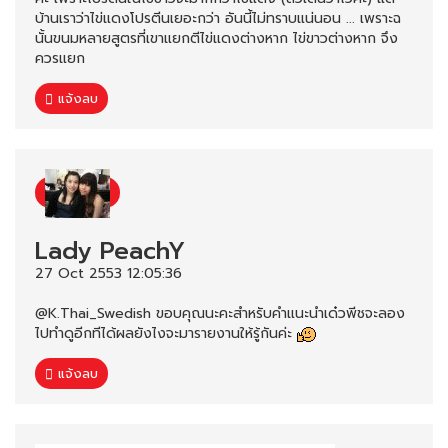
บ้านเราว่าไข่แดงโปรตีนเยอะกว่า อันนี้ไม่ทราบแน่นอน ... เพราะฉ
นั้นขนมหลายสูตรที่เขาแยกตีไข่แดงต่างหาก ไข่ขาวต่างหาก จึง
ควรแยก
แจ้งลบ
Lady PeachY
27 Oct 2553 12:05:36
@K.Thai_Swedish ขอบคุณนะคะสำหรับคำแนะนำเด๋วพีชจะลอง
ไปทำดูอีกทีได้ผลยังไงจะมารายงานให้รู้กันค่ะ
แจ้งลบ