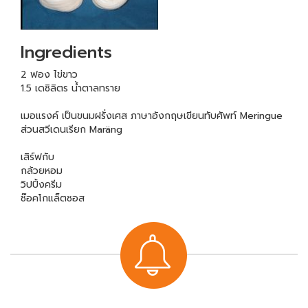
Ingredients
2 ฟอง ไข่ขาว
1.5 เดซิลิตร น้ำตาลทราย
เมอแรงค์ เป็นขนมฝรั่งเศส ภาษาอังกฤษเขียนทับศัพท์ Meringue
ส่วนสวีเดนเรียก Maräng
เสิร์ฟกับ
กล้วยหอม
วิปปิ้งครีม
ช๊อคโกแล็ตซอส