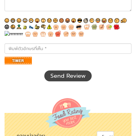
พิมพ์
ตัว
อักษร
ที่
เห็น
Send Review