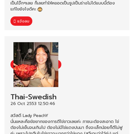
เป็นโจ๊กๆเลย ก็เลยทำให้หยอดเป็นรูปเป็นร่างไม่ได้แบบนี้ต้อง
แก้ไขยังไงดีคะ
แจ้งลบ
Thai-Swedish
26 Oct 2553 12:50:46
สวัสดี Lady PeachY
นั่นแหละคือข้อยากของการตีไข่ขาวเลยค่ะ ภาชนะต้องสะอาด ไข่
ต้องไม่เย็นจนเกินไป ต้องไม่มีไข่แดงปนมา ถึงจะเล็กน้อยก็ตีไม่ฟู
ค่ะ เพราะโปรตีนในไข่ขาวจะมากกว่าไข่แดง (สวีเดนว่าไว้ค่ะ) แต่