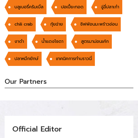
บลูเบอรี่ครัมเบิ้ล
ปอเปี้ยะทอด
ฉู่ฉี่ปลาเก๋า
chili crab
กุ้ยฉ่าย
ชิฟฟ่อนมะพร้าวอ่อน
งาดำ
น้ำแดงโซดา
สูตรมาม่อนเค้ก
ปลาหมึกยักษ์
เทคนิคการทำบราวนี่
Our Partners
Official Editor