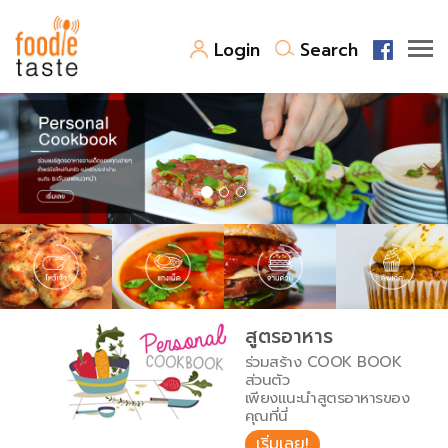
Login
Search
สูตรอาหาร
สูตรอาหารล่าสุด
พาไปชิม
Top Foodie
สารพันก้นครัว
เคล็ดลับน่ารู้
FoodPedia
เปรียบเทียบหน่วยการตวง
สูตรอาหาร
สร้าง Cookbook
ร่วมสร้าง COOK BOOK
เปรียบเทียบอุณหภูมิ
ส่วนตัว
เพียงแนะนำสูตรอาหารของ
เปรียบเทียบน้ำหนักวัตถุดิบ
คุณที่นี่
เริ่มเลย!