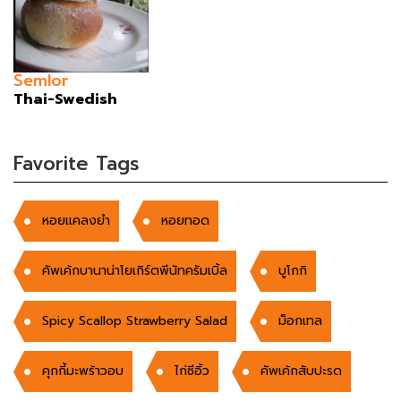
Semlor
Thai-Swedish
Favorite Tags
หอยแคลงยำ
หอยทอด
คัพเค้กบานาน่าโยเกิร์ตพีนัทครัมเบิ้ล
บูโกกิ
Spicy Scallop Strawberry Salad
ม็อกเทล
คุกกี้มะพร้าวอบ
ไก่ซีอิ้ว
คัพเค้กสับปะรด