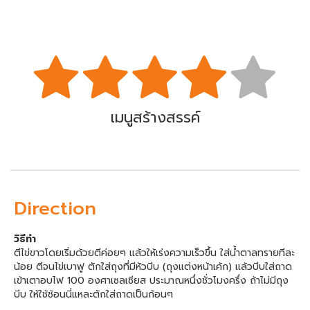
เมนูสร้างสรรค์
Direction
วิธีทำ
ตีไข่ขาวโดยเริ่มด้วยตีค่อยๆ แล้วให้เร่งความเร็วขึ้น ใส่น้ำตาลทรายทีละ
น้อย ตีจนไข่เบาฟู ตักใส่ถุงที่มีหัวบีบ (ถุงแต่งหน้าเค้ก) แล้วบีบใส่ถาด
เข้าเตาอบไฟ 100 องศาเซลเซียส ประมาณหนึ่งชั่วโมงครึ่ง ถ้าไม่มีถุง
บีบ ให้ใช้ช้อนนี่แหละตักใส่ถาดเป็นก้อนๆ