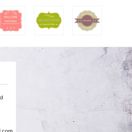
nd
l.com