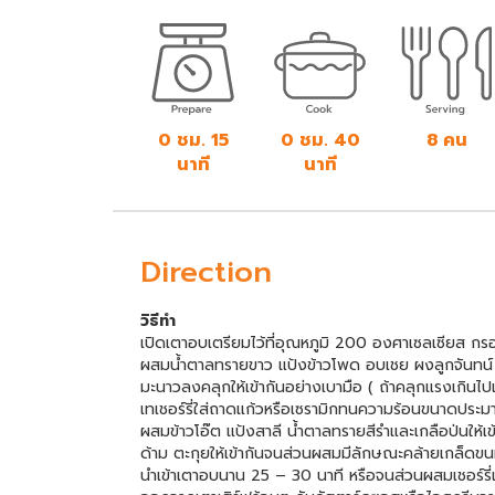
0 ชม. 15
0 ชม. 40
8 คน
นาที
นาที
Direction
วิธีทำ
เปิดเตาอบเตรียมไว้ที่อุณหภูมิ 200 องศาเซลเซียส กรองเช
ผสมน้ำตาลทรายขาว แป้งข้าวโพด อบเชย ผงลูกจันทน์ เกลื
มะนาวลงคลุกให้เข้ากันอย่างเบามือ ( ถ้าคลุกแรงเกินไปเชอ
เทเชอร์รี่ใส่ถาดแก้วหรือเซรามิกทนความร้อนขนาดประมาณ 
ผสมข้าวโอ๊ต แป้งสาลี น้ำตาลทรายสีรำและเกลือป่นให้เข้
ด้าม ตะกุยให้เข้ากันจนส่วนผสมมีลักษณะคล้ายเกล็ดขนมปั
นำเข้าเตาอบนาน 25 – 30 นาที หรือจนส่วนผสมเชอร์รี่เ