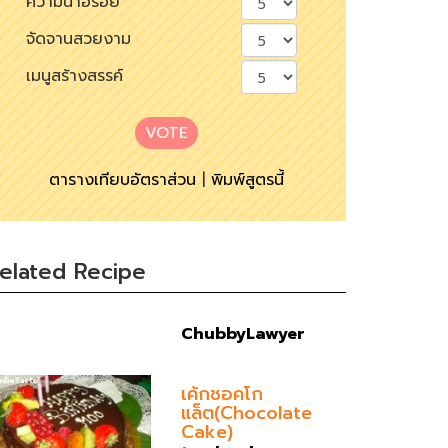
ความน่าอร่อย
จัดจานสวยงาม
เมนูสร้างสรรค์
VOTE
ตารางเทียบอัตราส่วน
|
พิมพ์สูตรนี้
elated Recipe
ChubbyLawyer
เค้กชอคโก
แล็ต(Chocolate
Cake)