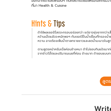
ออกจากเตาเสิร์ฟร้อนๆ กับคัสตาร์ดซอสหรือไอศกรีมวา
ที่มา Health & Cuisine
ถ้าใช้ผลเชอร์รี่สดจะกรอบอร่อยกว่า แต่อาจยุ่งยากกว่าเ
คว้านเม็ดแล้วจะหนักพอๆ กับเชอร์รี่ในน้ำเชื่อมที่กรองน
หวาน อาจต้องเพิ่มน้ำตาลทรายขาวและลดน้ำมะนาวในสูตรล
ตามสูตรหน้าครัมเบิ้ลค่อนข้างหนา ถ้าไม่ชอบกินแป้งมากให้
จากข้าวโอ๊ตและปริมาณเนยที่ค่อน ข้างมาก ถ้าชอบแบบกรอ
สูตร
Writ