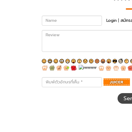
Name
Login
|
สมัคร
Review
พิมพ์
ตัว
อักษร
ที่
Se
เห็น