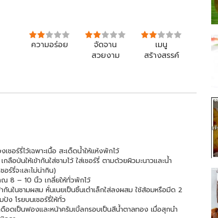
ความอร่อย
จัดจาน
เมนู
สวยงาม
สร้างสรรค์
อร์รี่ไว้เฉพาะเนื้อ สะเด็ดน้ำให้แห้งพักไว้
อป่นให้เข้ากันใส่ชามไว้ ใส่เชอร์รี่ ตามด้วยผิวมะนาวและน้ำ
ร์รี่จะเละไม่น่ากิน)
8 – 10 นิ้ว เกลี่ยให้ทั่วพักไว้
ากันในชามผสม หั่นเนยเป็นชิ้นเต๋าเล็กใส่ลงผสม ใช้ส้อมหรือมีด 2
ง โรยบนเชอร์รี่ให้ทั่ว
ดือดเป็นฟองและหน้าครัมเบิ้ลกรอบเป็นสีน้ำตาลทอง เมื่อสุกนำ