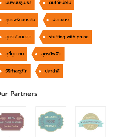
มัมฟินบลูเบอรี่
ต้มไก่หน่อไม้
สูุตรพริกแกงส้ม
ผัดเเขนง
สูตรเค้กนมสด
stuffing with prune
สุกี้ยูนนาน
สูตรมัฟฟิน
วิธีทำสตูว์ไก่
ปลาสำลี
ur Partners