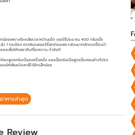
นิลลา
F
ล็กน้อยเพราะต้องเสียเวลาคว้านเม็ด เชอร์รี่ประมาณ 400 กรัมเมื่อ
้ำแล้ว 1 กระป๋อง ควรชิมรสเชอร์รี่สดก่อนเพราะส่วนมากมักจะเปรี้ยวนำ
งเพื่อให้รสชาติเปรี้ยวหวาน กำลังดี
ลดสูตรครัมเบิ้ลลงครึ่งหนึ่ง และเนื้อครัมเบิ้ลสูตรนี้จะค่อนข้างโปร่ง
บให้เพิ่มแป้งสาลีได้อีกเล็กน้อย
อาหารล่าสุด
e Review