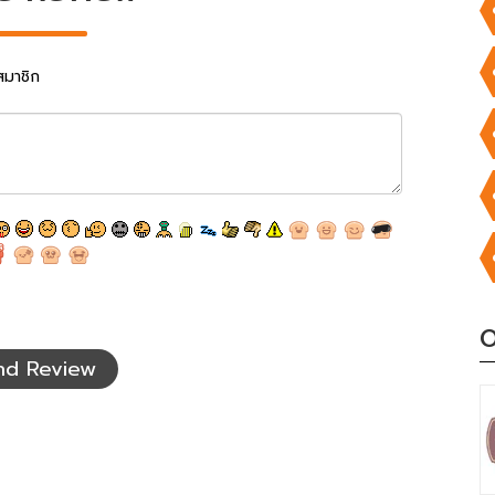
สมาชิก
O
nd Review