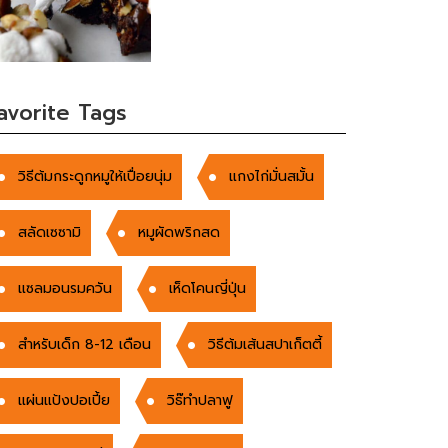
avorite Tags
วิธีต้มกระดูกหมูให้เปื่อยนุ่ม
แกงไก่มั่นสมั้น
สลัดเซซามิ
หมูผัดพริกสด
แซลมอนรมควัน
เห็ดโคนญี่ปุ่น
สำหรับเด็ก 8-12 เดือน
วิธีต้มเส้นสปาเก็ตตี้
แผ่นแป้งปอเปี้ย
วิธ๊ทำปลาฟู