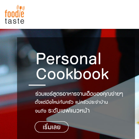
สูตรอาหาร
สูตรอาหารล่าสุด
พาไปชิม
Top Foodie
สารพันก้นครัว
เคล็ดลับน่ารู้
FoodPedia
เปรียบเทียบหน่วยการตวง
สร้าง Cookbook
เปรียบเทียบอุณหภูมิ
เปรียบเทียบน้ำหนักวัตถุดิบ