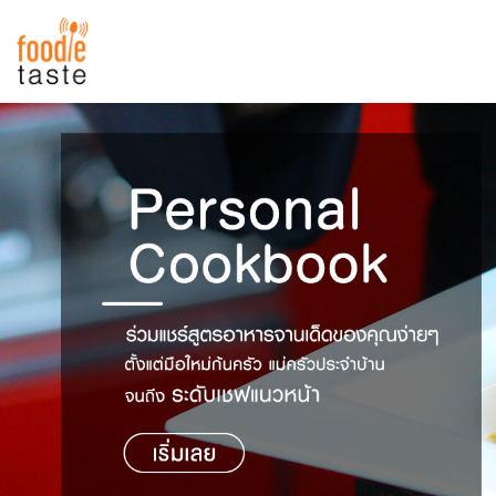
สูตรอาหาร
สูตรอาหารล่าสุด
พาไปชิม
Top Foodie
สารพันก้นครัว
เคล็ดลับน่ารู้
FoodPedia
เปรียบเทียบหน่วยการตวง
สร้าง Cookbook
เปรียบเทียบอุณหภูมิ
เปรียบเทียบน้ำหนักวัตถุดิบ