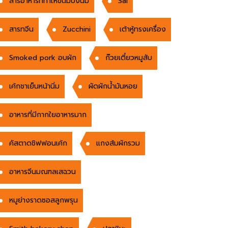
สารอาหารที่ทำให้ขนมปังนิ่ม
Sai
สารทจีน
Zucchini
เต้าหู้ทรงเครื่อง
Smoked pork อบผัก
ก๊วยเตี๋ยวหมูสับ
เค้กชาเย็นหน้านิ่ม
ผัดผักน้ำมันหอย
อาหารที่มีกากใยอาหารมาก
คัสตาดชิฟฟอนเค้ก
แกงส้มผักรวม
อาหารจีนมณฑลเสฉวน
หมูย่างราดซอสลูกพรุน