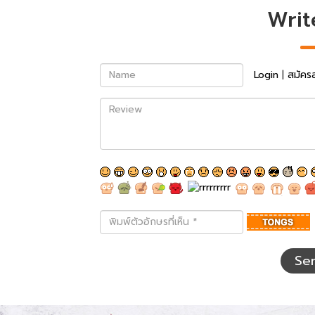
Writ
Name
Login
|
สมัคร
Review
พิมพ์
ตัว
อักษร
ที่
Se
เห็น