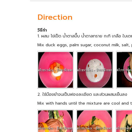
Direction
วิธีทำ
1. ผสม ไข่เป็ด น้ำตาลปี๊บ น้ำตาลทราย กะทิ เกลือ ใบ
Mix duck eggs, palm sugar, coconut milk, salt,
2. ใช้มือขยำจนเป็นฟองละเอียด และส่วนผสมเย็นลง
Mix with hands until the mixture are cool and 