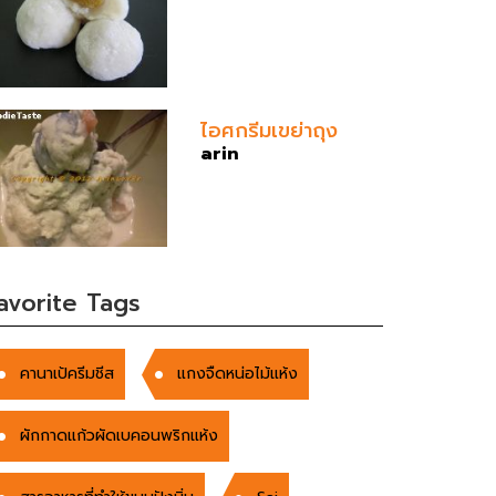
ไอศกรีมเขย่าถุง
arin
avorite Tags
คานาเป้ครีมชีส
แกงจืดหน่อไม้แห้ง
ผักกาดแก้วผัดเบคอนพริกแห้ง