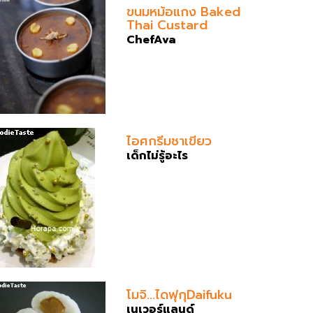
ขนมหม้อแกง Baked
Thai Custard
ChefAva
ไอศกรีมชาเขียว
เด็กไม่รู้อะไร
โมจิ...ไดฟุกุDaifuku
เนเวอร์แลนด์