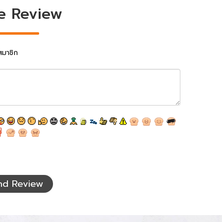
e Review
สมาชิก
nd Review