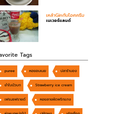
เหล้าGinกับไอศครีม
เนเวอร์แลนด์
avorite Tags
puree
หอยอบเนย
ปลาร้าบอง
ยำใบบัวบก
Strawberry ice cream
เฟรนซฟรายด์
หอยลายผัดพริกแกง
ห่อหมกหน่อไม้
ปูผัดผง
เค้กเผือก