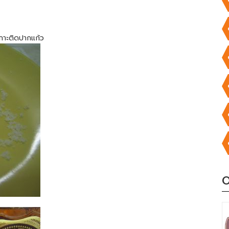
เกาะติดปากแก้ว
O