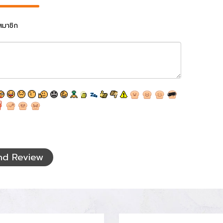
สมาชิก
nd Review