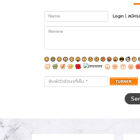
Name
Login
|
สมัคร
Review
พิมพ์
ตัว
อักษร
ที่
Se
เห็น