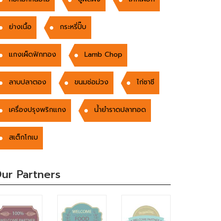
ย่างเนื้อ
กระหรี่ปั๊บ
แกงเผ็ดฟักทอง
Lamb Chop
ลาบปลาตอง
ขนมช่อม่วง
ไก่ซาชี
เครื่องปรุงพริกแกง
น้ำยำราดปลาทอด
สเต็กโกเบ
ur Partners