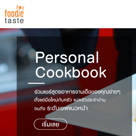
สูตรอาหาร
สูตรอาหารล่าสุด
พาไปชิม
Top Foodie
สารพันก้นครัว
เคล็ดลับน่ารู้
FoodPedia
เปรียบเทียบหน่วยการตวง
สร้าง Cookbook
เปรียบเทียบอุณหภูมิ
เปรียบเทียบน้ำหนักวัตถุดิบ