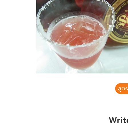
สูตร
Writ