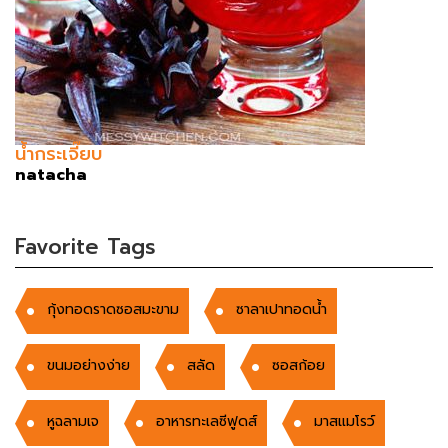
น้ำกระเจี๊ยบ
natacha
Favorite Tags
กุ้งทอดราดซอสมะขาม
ซาลาเปาทอดน้ำ
ขนมอย่างง่าย
สลัด
ซอสก้อย
หูฉลามเจ
อาหารทะเลซีฟูดส์
มาสแมโรว์