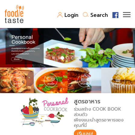
Login
Search
สูตรอาหาร
สูตรอาหารล่าสุด
พาไปชิม
Top Foodie
สารพันก้นครัว
เคล็ดลับน่ารู้
FoodPedia
เปรียบเทียบหน่วยการตวง
สูตรอาหาร
สร้าง Cookbook
ร่วมสร้าง COOK BOOK
เปรียบเทียบอุณหภูมิ
ส่วนตัว
เพียงแนะนำสูตรอาหารของ
เปรียบเทียบน้ำหนักวัตถุดิบ
คุณที่นี่
เริ่มเลย!