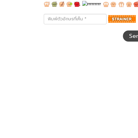
พิมพ์
ตัว
อักษร
ที่
Se
เห็น