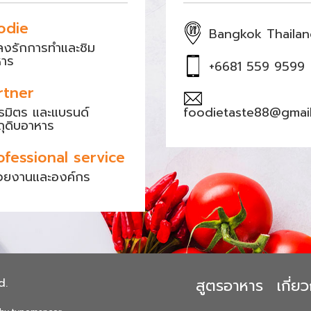
odie
Bangkok Thaila
หลงรักการทำและชิม
หาร
+6681 559 9599
rtner
ธมิตร และแบรนด์
foodietaste88@gmai
ถุดิบอาหาร
ofessional service
วยงานและองค์กร
สูตรอาหาร
เกี่
d.