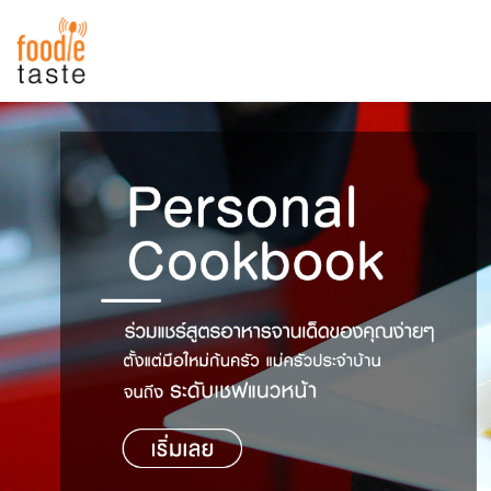
สูตรอาหาร
สูตรอาหารล่าสุด
พาไปชิม
Top Foodie
สารพันก้นครัว
เคล็ดลับน่ารู้
FoodPedia
เปรียบเทียบหน่วยการตวง
สร้าง Cookbook
เปรียบเทียบอุณหภูมิ
เปรียบเทียบน้ำหนักวัตถุดิบ