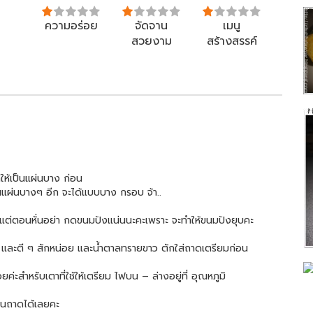
ความอร่อย
จัดจาน
เมนู
สวยงาม
สร้างสรรค์
ให้เป็นแผ่นบาง ก่อน
็นแผ่นบางๆ อีก จะได้แบบบาง กรอบ จ้า..
ีคะ แต่ตอนหั่นอย่า กดขนมปังแน่นนะคะเพราะ จะทำให้ขนมปังยุบคะ
ก ๆ และตี ๆ สักหน่อย และน้ำตาลทรายขาว ตักใส่ถาดเตรียมก่อน
ะสำหรับเตาที่ใช้ให้เตรียม ไฟบน – ล่างอยู่ที่ อุณหภูมิ
งในถาดได้เลยคะ