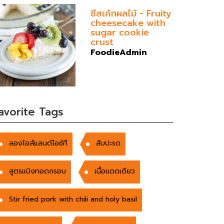
ชีสเค้กผลไม้ - Fruity
cheesecake with
sugar cookie
crust
FoodieAdmin
avorite Tags
ลองไอส์แลนด์ไอซ์ที
สับปะรด
สูตรแป้งทอดกรอบ
เนื้อแดดเดียว
Stir fried pork with chili and holy basil