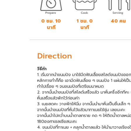
0 ชม. 10
1 ชม. 0
40 คน
นาที
นาที
Direction
วิธีทำ
1. เริ่มจากนำขนมปัง มาใช้มีดฟันเลื่อยสไลด์ขนมปังออก
หลักการทำก็คือ เอามีดฟันเลื่อย ๆ ขนมปัง 1 แผ่นให้เป
ทำไปเรื่อย ๆ จนขนมปังที่เตรียมมาหมด
2. จากนั้นนำขนมปังที่สไลด์เสร็จแล้ว มาหั่นครึ่งอีกท
หั่นเสร็จแล้วพักไว้ก่อนค่า
3. เนยสดคะ วางพักให้นิ่ม จากนั้นนำมาหั่นเป็นชิ้นเล็
จากนั้นนำขนมปังที่หั่นไว้แล้วมาทาเนยใช้ชุ่ม เลยนะคะ
จากนั้นนำไปคว่ำบนน้ำตาลทราย กด ๆ ให้ติดน้ำตาลหน่อยค่
180องศาเซลเซียสนะคะ
4. ขนมปังที่ทาเนย + คลุกน้ำตาลแล้ว ให้นำมาวางเรีย