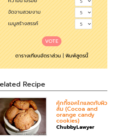
ความน่าอร่อย
จัดจานสวยงาม
เมนูสร้างสรรค์
VOTE
ตารางเทียบอัตราส่วน
|
พิมพ์สูตรนี้
elated Recipe
คุ้กกี้ชอคโกแลตกับผิว
ส้ม (Cocoa and
orange candy
cookies)
ChubbyLawyer