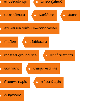
แกงอ่อมปลาดุก
เตาอบ รุ่นไหนดี
ปลาดุกผัดมะระ
หมกไส้ปลา
มันเทศ
ส่วนผสมและวิธีทำแป้งพิต้าทอดกรอบ
กุ๊กเกียง
เค้กไข่นมสด
roasted ground rice
แกงจืดแตงกวา
ชอคกานาซ
ยำสมุนไพรตะไคร้
ผัดกะเพราหมูสับ
คาโบนาร่าอุด้ง
ตับลูกวัวบด