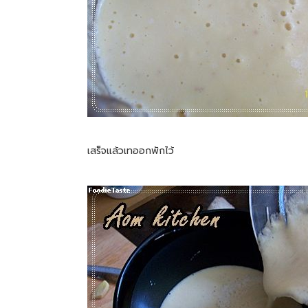
เสร็จแล้วเทออกพักไว้