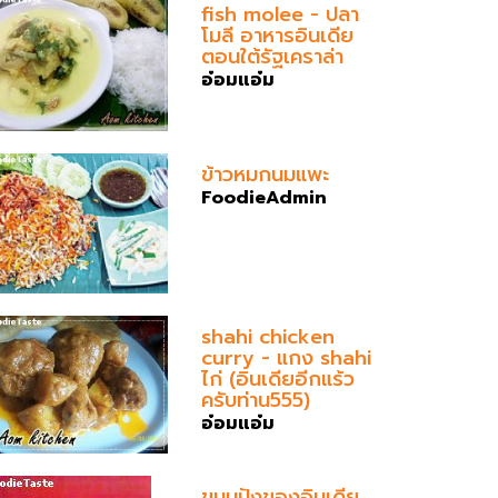
fish molee - ปลา
โมลี อาหารอินเดีย
ตอนใต้รัฐเคราล่า
อ๋อมแอ๋ม
ข้าวหมกนมแพะ
FoodieAdmin
shahi chicken
curry - แกง shahi
ไก่ (อินเดียอีกแร้ว
ครับท่าน555)
อ๋อมแอ๋ม
ขนมปังของอินเดีย