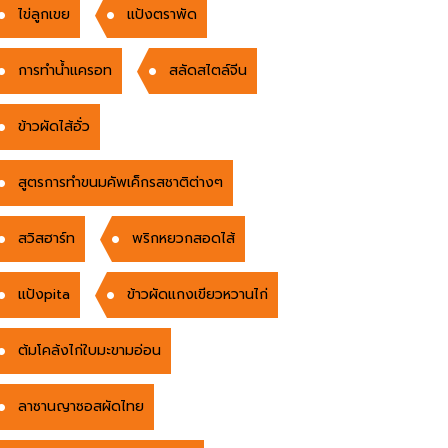
ไข่ลูกเขย
แป้งตราพัด
การทำน้ำแครอท
สลัดสไตล์จีน
ข้าวผัดไส้อั่ว
สูตรการทำขนมคัพเค็กรสชาติต่างๆ
สวิสฮาร์ท
พริกหยวกสอดไส้
แป้งpita
ข้าวผัดแกงเขียวหวานไก่
ต้มโคล้งไก่ใบมะขามอ่อน
ลาซานญาซอสผัดไทย