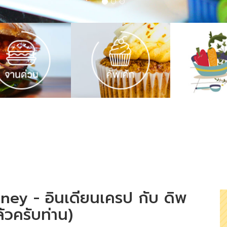
ey - อินเดียนเครป กับ ดิพ
้วครับท่าน)