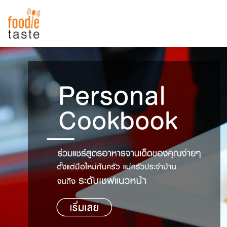
สูตรอาหาร
สูตรอาหารล่าสุด
พาไปชิม
Top Foodie
สารพันก้นครัว
เคล็ดลับน่ารู้
FoodPedia
เปรียบเทียบหน่วยการตวง
สร้าง Cookbook
เปรียบเทียบอุณหภูมิ
เปรียบเทียบน้ำหนักวัตถุดิบ