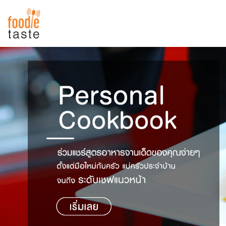
สูตรอาหาร
สูตรอาหารล่าสุด
พาไปชิม
Top Foodie
สารพันก้นครัว
เคล็ดลับน่ารู้
FoodPedia
เปรียบเทียบหน่วยการตวง
สร้าง Cookbook
เปรียบเทียบอุณหภูมิ
เปรียบเทียบน้ำหนักวัตถุดิบ