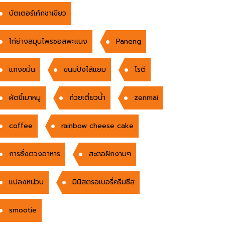
บัตเตอร์เค้กชาเขียว
ไก่ย่างสมุนไพรซอสพะแนง
Paneng
แกงขมิ้น
ขนมปังไส้แยม
โรตี
ผัดขี้เมาหมู
ก๋วยเตี๋ยวน้ำ
zenmai
coffee
rainbow cheese cake
การชั่งตวงอาหาร
สะตอฝักงามๆ
แปลงหน่วบ
มินิสตรอเบอรี่ครีมชีส
smootie