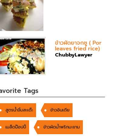
ข้าวผัดยาจกซู ( Por
leaves fried rice)
ChubbyLawyer
avorite Tags
สูตรน้ำจิ้มสะเต๊ะ
ข้าวอินเดีย
เมล็ดป๊อปปี้
ข้าวผัดน้ำพริกมะขาม