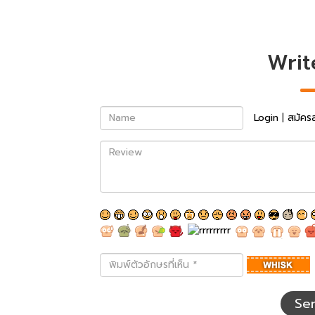
Writ
Name
Login
|
สมัคร
Review
พิมพ์
ตัว
อักษร
ที่
Se