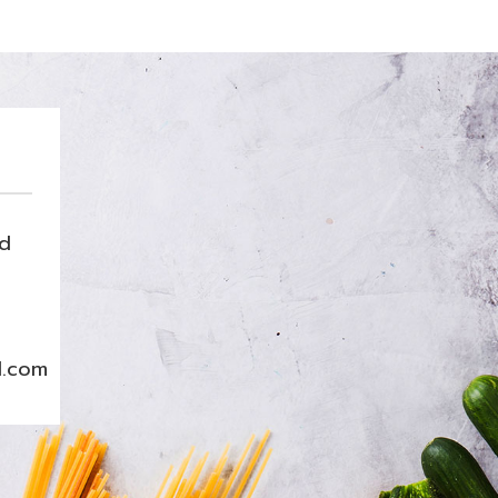
nd
l.com