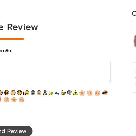
O
e Review
สมาชิก
nd Review