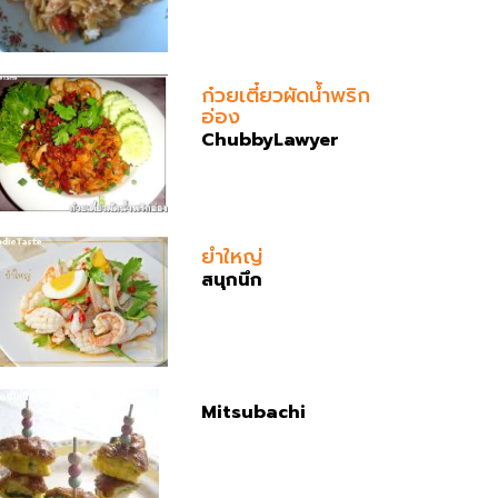
ก๋วยเตี๋ยวผัดน้ำพริก
อ่อง
ChubbyLawyer
ยำใหญ่
สนุกนึก
Mitsubachi