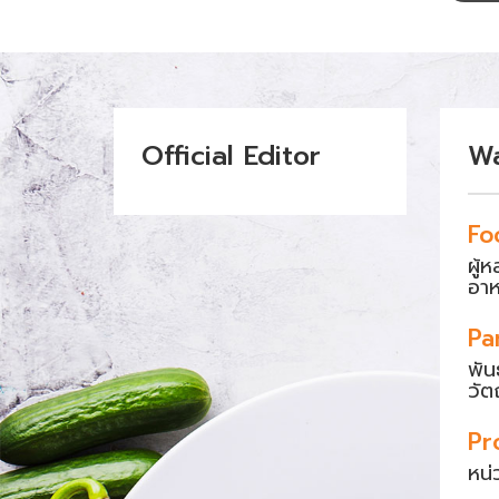
เห็น
Official Editor
W
Fo
ผู้
อา
Pa
พัน
วัต
Pr
หน่