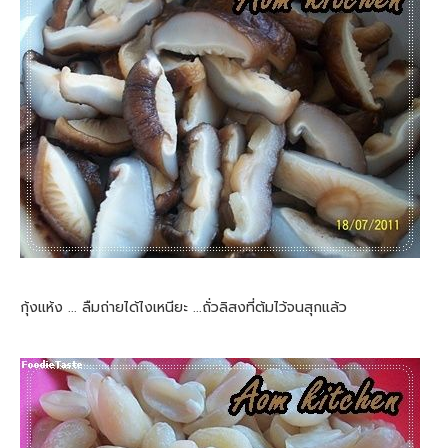
กุ้งแห้ง ... ลืมถ่ายได้ไงเหนียะ ...ถั่วลิสงที่ต้มไว้จนสุกแล้ว