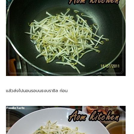
แล้วส่งไปนอนรอบนธงบราซิล ก่อน