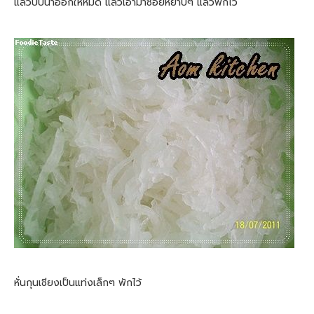
แล้วบีบน้ำออกให้หมด แล้วเอามาซอยหยาบๆ แล้วพักไว้
หั่นกุนเชียงเป็นแท่งเล็กๆ พักไว้