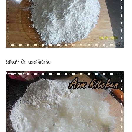
ใส่ไชเท้า น้ำ นวดให้เข้ากัน