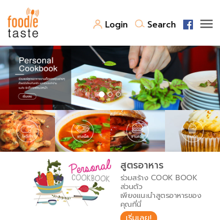
Login
Search
สูตรอาหาร
สูตรอาหารล่าสุด
พาไปชิม
Top Foodie
สารพันก้นครัว
เคล็ดลับน่ารู้
FoodPedia
เปรียบเทียบหน่วยการตวง
สูตรอาหาร
สร้าง Cookbook
ร่วมสร้าง COOK BOOK
เปรียบเทียบอุณหภูมิ
ส่วนตัว
เพียงแนะนำสูตรอาหารของ
เปรียบเทียบน้ำหนักวัตถุดิบ
คุณที่นี่
เริ่มเลย!