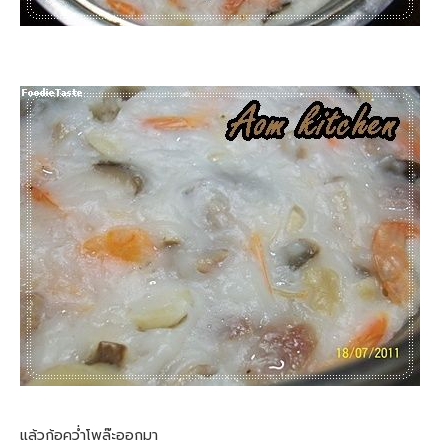
แล้วก้อคว่ำโพล๊ะออกมา