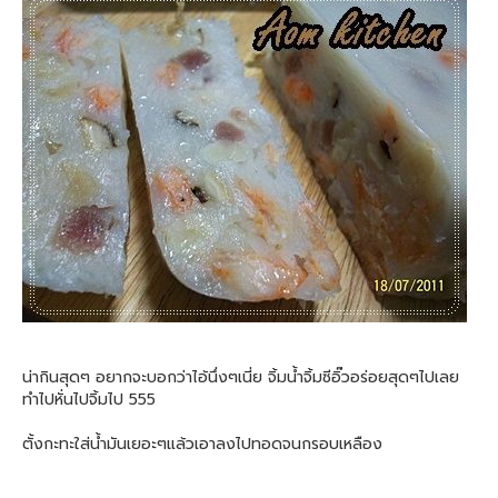
น่ากินสุดๆ อยากจะบอกว่าไอ้นึ่งๆเนี่ย จิ้มน้ำจิ้มซีอิ๊วอร่อยสุดๆไปเลย
ทำไปหั่นไปจิ้มไป 555
ตั้งกะทะใส่น้ำมันเยอะๆแล้วเอาลงไปทอดจนกรอบเหลือง