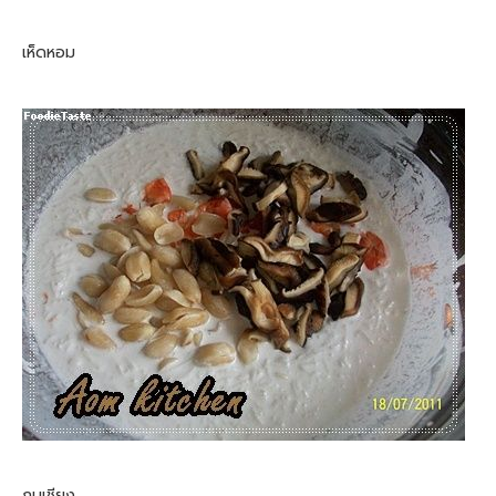
เห็ดหอม
กุนเชียง