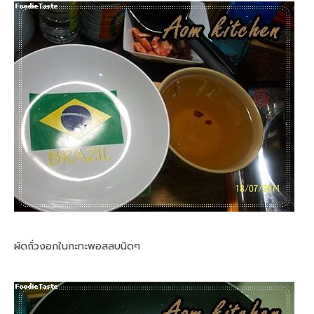
ผัดถั่วงอกในกะทะพอสลบนิดๆ