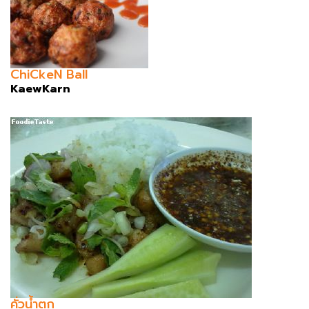
ChiCkeN Ball
KaewKarn
คั่วน้ำตก