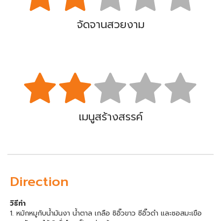
จัดจานสวยงาม
เมนูสร้างสรรค์
Direction
วิธีทำ
1. หมักหมูกับน้ำมันงา น้ำตาล เกลือ ซิอิ๊วขาว ซีอิ๊วดำ และซอสมะเขือ