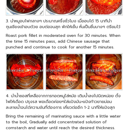
3. นำหมูอบไฟกลางๆ ประมาณครึ่งชั่วโมง เมื่ออบได้ 15 นาทีนำ
กุนเชียงเข้าอบด้วย อบต่อจนสุก พักให้เย็น หั่นเป็นชิ้นบางๆ ตรียมไว้
Roast pork fillet in moderated oven for 30 minutes. When
the time 15 minutes pass, add Chinese sausage that
punched and continue to cook for another 15 minutes.
4. นำน้ำซอสที่เหลือจากการทอดหมูใส่หม้อ เติมน้ำลงไปนิดหน่อย ตั้ง
ไฟให้เดือด ปรุงรส พอเดือดค่อยๆใส่แป้งมัน+แป้งท้าวยายม่อม
ละลายน้ำจนได้ความข้นที่ต้องการ เคี่ยวต่ออีก 1-2 นาทีให้แป้งสุก
Bring the remaining of marinating sauce with a little water
to the boil, Gradually add concentrated solution of
cornstarch and water until reach the desired thickness.