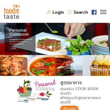
Login
Search
สูตรอาหาร
สูตรอาหารล่าสุด
พาไปชิม
Top Foodie
สารพันก้นครัว
เคล็ดลับน่ารู้
FoodPedia
เปรียบเทียบหน่วยการตวง
สูตรอาหาร
สร้าง Cookbook
ร่วมสร้าง COOK BOOK
เปรียบเทียบอุณหภูมิ
ส่วนตัว
เพียงแนะนำสูตรอาหารของ
เปรียบเทียบน้ำหนักวัตถุดิบ
คุณที่นี่
เริ่มเลย!