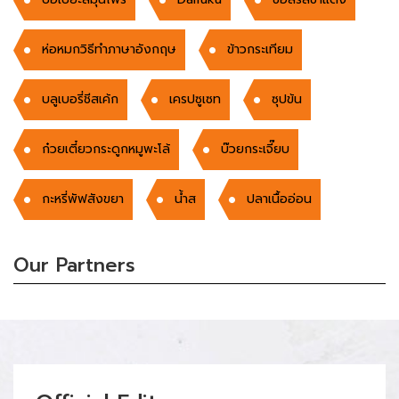
ห่อหมกวิธีทำภาษาอังกฤษ
ข้าวกระเทียม
บลูเบอรี่ชีสเค้ก
เครปซูเซท
ซุปข้น
ก๋วยเตี๋ยวกระดูกหมูพะโล้
บ๊วยกระเจี๊ยบ
กะหรี่พัฟสังขยา
น้ำส
ปลาเนื้ออ่อน
Our Partners