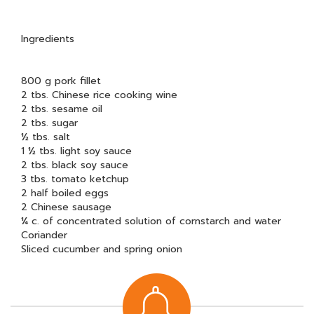
Ingredients
800 g pork fillet
2 tbs. Chinese rice cooking wine
2 tbs. sesame oil
2 tbs. sugar
½ tbs. salt
1 ½ tbs. light soy sauce
2 tbs. black soy sauce
3 tbs. tomato ketchup
2 half boiled eggs
2 Chinese sausage
¼ c. of concentrated solution of cornstarch and water
Coriander
Sliced cucumber and spring onion