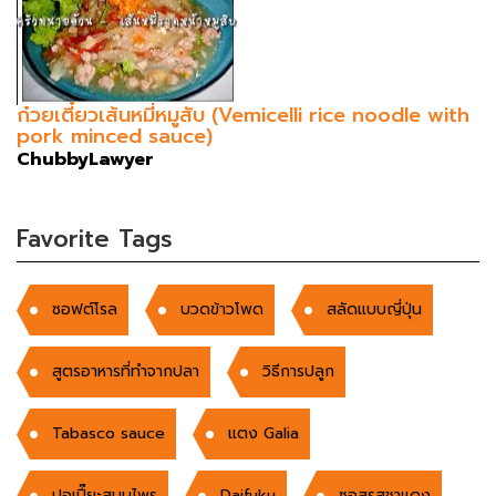
ก๋วยเตี๋ยวเส้นหมี่หมูสับ (Vemicelli rice noodle with
pork minced sauce)
ChubbyLawyer
Favorite Tags
ซอฟต์โรล
บวดข้าวโพด
สลัดแบบญี่ปุ่น
สูตรอาหารที่ทำจากปลา
วิธีการปลูก
Tabasco sauce
แตง Galia
ปอเปี๊ยะสมุนไพร
Daifuku
ซอสรสชาแดง