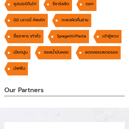
ซุปเปอร์ตีนไก่
ซีซาร์สลัด
ดอก
มินิ บราวนี่ คัพเค้ก
กะพงผัดคึ่นช่าย
ชื่ออาหาร เท้าคั่ว
Spagetti+Pasta
เต้าหู้พวง
เปียกปูน
ซอสน้ำมันหอย
ลดคลอเรสเตอรอล
มัฟฟิ่น
Our Partners