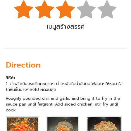
เมนูสร้างสรรค์
Direction
วิธีทำ
1. ตำพริกกับกระเทียมหยาบๆ นำลงผัดในน้ำมันบนไฟอ่อนๆให้หอม ใส่
ไก่หั่นชิ้นบางๆลงไป ผัดจนสุก
Roughly pounded chili and garlic and bring it to fry in the
sauce pan until fargrant. Add sliced chicken, stir fry until
cook.