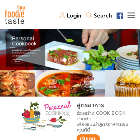
Login
Search
สูตรอาหาร
สูตรอาหารล่าสุด
พาไปชิม
Top Foodie
สารพันก้นครัว
เคล็ดลับน่ารู้
FoodPedia
เปรียบเทียบหน่วยการตวง
สูตรอาหาร
สร้าง Cookbook
ร่วมสร้าง COOK BOOK
เปรียบเทียบอุณหภูมิ
ส่วนตัว
เพียงแนะนำสูตรอาหารของ
เปรียบเทียบน้ำหนักวัตถุดิบ
คุณที่นี่
เริ่มเลย!