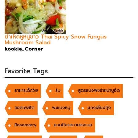
ยำเห็ดหูหนูขาว Thai Spicy Snow Fungus
Mushroom Salad
kookie_Corner
Favorite Tags
อาหารเด็กวัย
รัม
สูตรแป้งพิซซ่าหน้าปูอัด
ซอสเพสโต
พะเเนงหมู
แกงเลียงกุ้ง
Rosemarry
ขนมปังรสมายองเนส