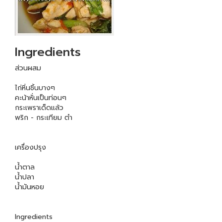
Ingredients
ส่วนผสม
ไก่หิ่นชิ้นบางๆ
คะน้าหั่นเป็นท่อนๆ
กระเพราเด็ดแล้ว
พริก - กระเทียม ตำ
เครื่องปรุง
น้ำตาล
น้ำปลา
น้ำมันหอย
Ingredients