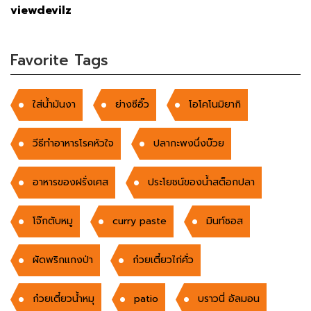
viewdevilz
Favorite Tags
ใส่น้ำมันงา
ย่างซีอิ๊ว
โอโคโนมิยากิ
วีธีทำอาหารโรคหัวใจ
ปลากะพงนึ่งบ๊วย
อาหารของฝรั่งเศส
ประโยชน์ของน้ำสต็อกปลา
โจ๊กตับหมู
curry paste
มินท์ซอส
ผัดพริกแกงป่า
ก๋วยเตี๋ยวไก่คั่ว
ก๋วยเตี๋ยวน้ำหมุ
patio
บราวนี่ อัลมอน