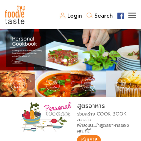
Login
Search
สูตรอาหาร
สูตรอาหารล่าสุด
พาไปชิม
Top Foodie
สารพันก้นครัว
เคล็ดลับน่ารู้
FoodPedia
เปรียบเทียบหน่วยการตวง
สูตรอาหาร
สร้าง Cookbook
ร่วมสร้าง COOK BOOK
เปรียบเทียบอุณหภูมิ
ส่วนตัว
เพียงแนะนำสูตรอาหารของ
เปรียบเทียบน้ำหนักวัตถุดิบ
คุณที่นี่
เริ่มเลย!