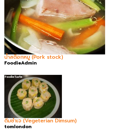
น้ำสต๊อกหมู (Pork stock)
FoodieAdmin
ติ่มซำเจ (Vegeterian Dimsum)
tomlondon