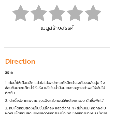
เมนูสร้างสรรค์
Direction
วิธีทำ
1. ต้มน้ำให้เดือดจัด แล้วใส่เส้นสปาเกตตีหมึกดำลงต้มจนเส้นนุ่ม จึง
ช้อนขึ้นมาสะเด็ดน้ำให้แห้ง แล้วรินน้ำมันมะกอกคลุกเคล้าพอให้เส้นไม่
ติดกัน
2. นำเนื้อปลากะพงสดชุบแป้งแล้วทอดให้เหลืองกรอบ ตักขึ้นพักไว้
3. หั่นเห็ดหอมสดให้เป็นชิ้นเล็กลง แล้วตั้งกระทะใส่น้ำมันมะกอกลงไป
ผัดกับเห็ดหอมสด ปรุงรสด้วยซอสมะเขือเทศ ซอสหอยนางรม น้ำตาล