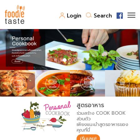
Login
Search
สูตรอาหาร
สูตรอาหารล่าสุด
พาไปชิม
Top Foodie
สารพันก้นครัว
เคล็ดลับน่ารู้
FoodPedia
เปรียบเทียบหน่วยการตวง
สูตรอาหาร
สร้าง Cookbook
ร่วมสร้าง COOK BOOK
เปรียบเทียบอุณหภูมิ
ส่วนตัว
เพียงแนะนำสูตรอาหารของ
เปรียบเทียบน้ำหนักวัตถุดิบ
คุณที่นี่
เริ่มเลย!