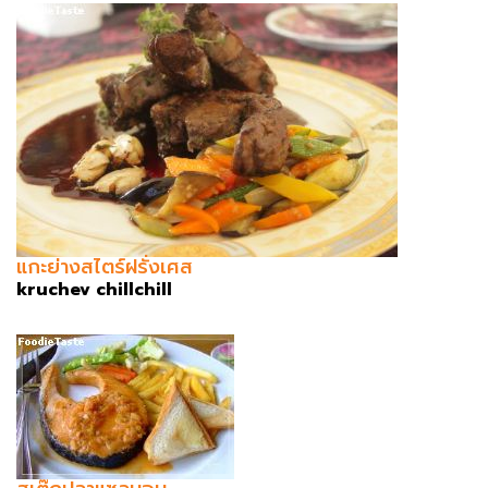
แกะย่างสไตร์ฝรั่งเศส
kruchev chillchill