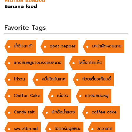
สเต๊กปลาแซลมอน
Banana food
Favorite Tags
น้ำจิ้มสะเต๊ะ
goat pepper
มาม่าผัดหอยลาย
แกงส้มหมูย่างตรังกับสะตอ
ไส้ช็อคโกแล็ต
ไก่รวน
หมั่นโถมันเทศ
ก๋วยเตี๋ยวเกี้ยมอี๋
Chiffon Cake
เนื้อวัว
แกงมัสมั่นหมู
Candy salt
เป๋าฮื้อน้ำแดง
coffee cake
sweetbread
ไอศกรีมปุยหิมะ
ลาวาเค้ก