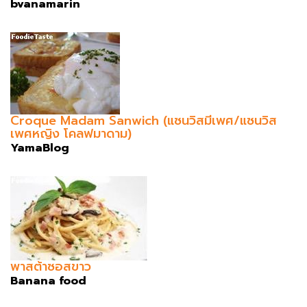
bvanamarin
Croque Madam Sanwich (แซนวิสมีเพศ/แซนวิส
เพศหญิง โคลฟมาดาม)
YamaBlog
พาสต้าซอสขาว
Banana food