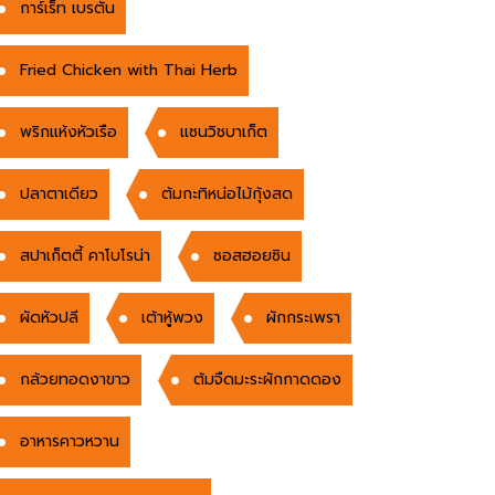
การ์เร็ท เบรตัน
Fried Chicken with Thai Herb
พริกแห้งหัวเรือ
แซนวิชบาเก็ต
ปลาตาเดียว
ต้มกะทิหน่อไม้กุ้งสด
สปาเก็ตตี้ คาโบโรน่า
ซอสฮอยซิน
ผัดหัวปลี
เต้าหู้พวง
ผักกระเพรา
กล้วยทอดงาขาว
ต้มจืดมะระผักกาดดอง
อาหารคาวหวาน