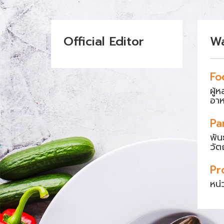
Official Editor
W
Fo
ผู้
อา
Pa
พัน
วัต
Pr
หน่