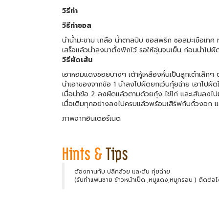
วิธีทำ
วิธีทำซอส
นำน้ำมะขาม เกลือ น้ำตาลปีบ ซอสพริก ซอสมะเขือเทศ ทั้
เสร็จแล้วนำลงมาตั้งพักไว้ รอให้อุ่นจนเย็น ก่อนนำไปผั
วิธีผัดเส้น
เอาหอมแดงซอยบางๆ เต้าหู้เหลืองหั่นเป็นลูกเต๋าเล็กๆ ต
นำเอาของจากข้อ 1 นำลงไปผัดยกเว้นกุ๋ยฉ่าย เอาไปผัด
เมื่อนำข้อ 2 ลงผัดแล้วตามด้วยกุ้ง ไข่ไก่ และเส้นลงไปผ
เมื่อเติมทุกอย่างลงไปครบแล้วพร้อมเสิร์ฟกับถั่วงอก 
ภาพจากอินเตอร์เนต
ต้องทานกับ ปลีกล้วย และต้น กุ๋ยฉ่าย
(รับทำแฟนชาย ข้าวหน้าเป็ด ,หมูแดง,หมูกรอบ ) ติดต่อ