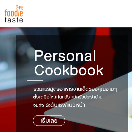
สูตรอาหาร
สูตรอาหารล่าสุด
พาไปชิม
Top Foodie
สารพันก้นครัว
เคล็ดลับน่ารู้
FoodPedia
เปรียบเทียบหน่วยการตวง
สร้าง Cookbook
เปรียบเทียบอุณหภูมิ
เปรียบเทียบน้ำหนักวัตถุดิบ