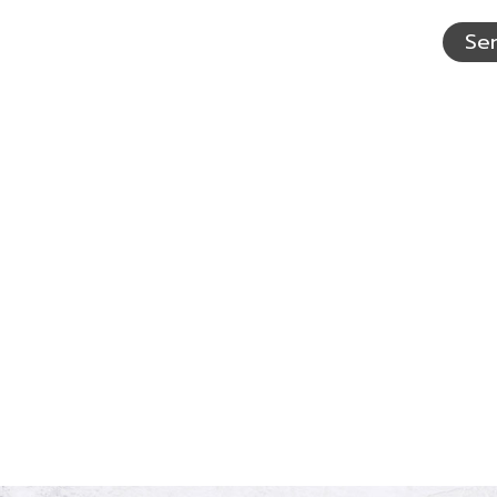
อักษร
ที่
Se
เห็น