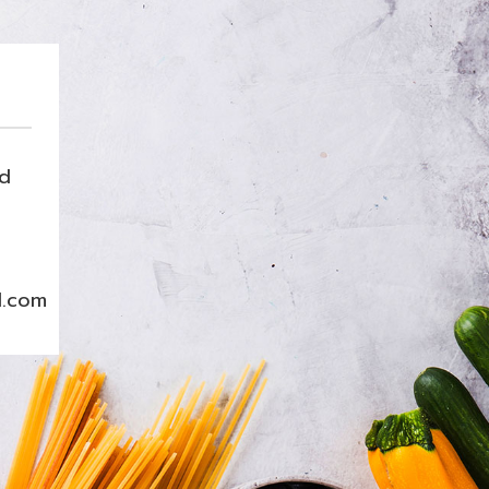
nd
l.com