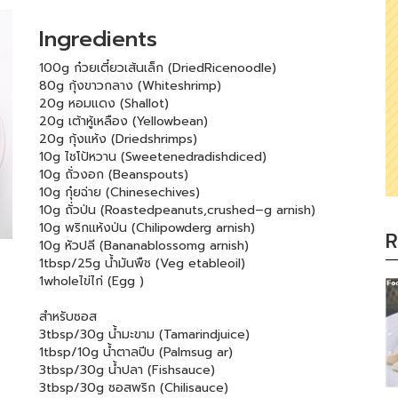
Ingredients
100g ก๋วยเตี๋ยวเส้นเล็ก (DriedRicenoodle)
80g กุ้งขาวกลาง (Whiteshrimp)
20g หอมแดง (Shallot)
20g เต้าหู้เหลือง (Yellowbean)
20g กุ้งแห้ง (Driedshrimps)
10g ไชโป้หวาน (Sweetenedradishdiced)
10g ถั่วงอก (Beanspouts)
10g กุ๋ยฉ่าย (Chinesechives)
10g ถั่วป่น (Roastedpeanuts,crushed–g arnish)
10g พริกแห้งป่น (Chilipowderg arnish)
R
10g หัวปลี (Bananablossomg arnish)
1tbsp/25g น้ำมันพืช (Veg etableoil)
1wholeไข่ไก่ (Egg )
สำหรับซอส
3tbsp/30g น้ำมะขาม (Tamarindjuice)
1tbsp/10g น้ำตาลปีบ (Palmsug ar)
3tbsp/30g น้ำปลา (Fishsauce)
3tbsp/30g ซอสพริก (Chilisauce)