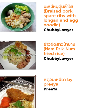
บะหมี่หมูตุ๋นลำไย
(Braised pork
spare ribs with
longan and egg
noodle)
ChubbyLawyer
ข้าวผัดสาวป่าซาง
(Nam Prik Num
fried rice)
ChubbyLawyer
สตูว์บะหมี่ไก่ by
preeya
PreeYa