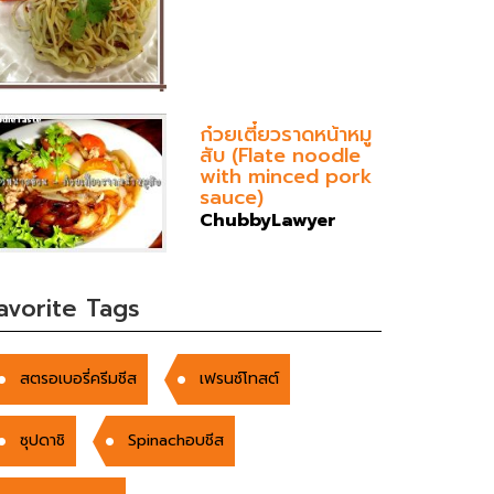
ก๋วยเตี๋ยวราดหน้าหมู
สับ (Flate noodle
with minced pork
sauce)
ChubbyLawyer
avorite Tags
สตรอเบอรี่ครีมชีส
เฟรนซ์โทสต์
ซุปดาชิ
Spinachอบชีส