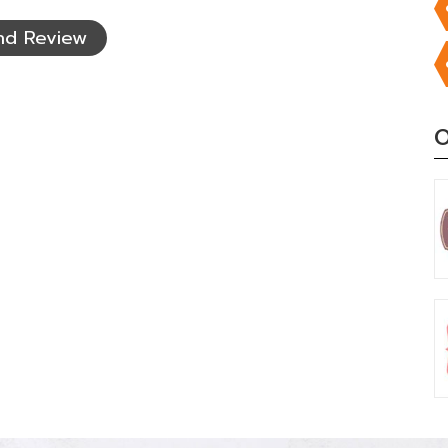
nd Review
O