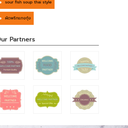
sour fish soup thai style
ผัดพริกแกงกุ้ง
ur Partners