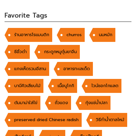
Favorite Tags
ร้านอาหารโรแมนติก
churros
นมหมัก
ซีอิ้วดำ
กระดูกหมูตุ๋นยาจีน
แกงเห็ดรวมอีสาน
อาหารทะเลเด็ด
บาบีคิวเสียบไม้
เนื้อบูโกกิ
ไวน์ชอกโกแลต
ต้มมาม่าใส่ไข่
ถั่วแดง
กุ้งแช่น้ำปลา
preserved dried Chinese radish
วิธีทำน้ำตาลไหม้