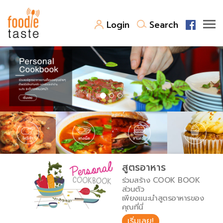
Login
Search
สูตรอาหาร
สูตรอาหารล่าสุด
พาไปชิม
Top Foodie
สารพันก้นครัว
เคล็ดลับน่ารู้
FoodPedia
เปรียบเทียบหน่วยการตวง
สูตรอาหาร
สร้าง Cookbook
ร่วมสร้าง COOK BOOK
เปรียบเทียบอุณหภูมิ
ส่วนตัว
เพียงแนะนำสูตรอาหารของ
เปรียบเทียบน้ำหนักวัตถุดิบ
คุณที่นี่
เริ่มเลย!