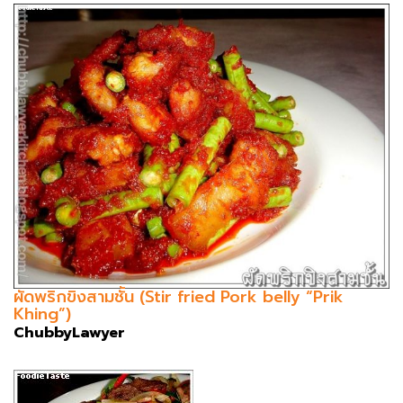
ผัดพริกขิงสามชั้น (Stir fried Pork belly “Prik
Khing”)
ChubbyLawyer