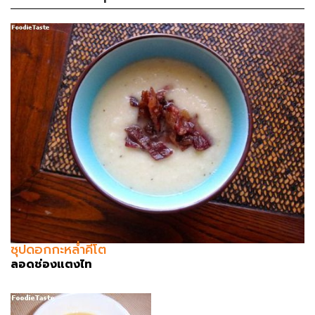
ซุปดอกกะหล่ำคีโต
ลอดช่องแตงไท