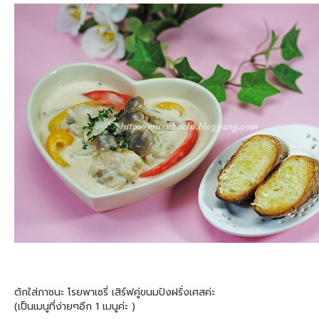
ตักใส่ภาชนะ โรยพาเซรี่ เสิร์ฟคู่ขนมปังฝรั่งเศสค่ะ
(เป็นเมนูที่ง่ายๆอีก 1 เมนูค่ะ )