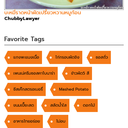
บะหมี่ราดหน้าผัดเปรี้ยวหวานหมูก้อน
ChubbyLawyer
Favorite Tags
แกงพะแนงเนื้อ
ไก่กรอบผัดขิง
ซอสถั่ว
เพนเน่ครีมซอสคาโบนาร่า
ข้าวผัด5 สี
ชีสเค๊กสตรอเบอรื่
Mashed Potato
ขนมเปี๊ยะสด
สลัดน้ำใส
ดอกไม้
อาหารไทยอร่อย
ไม่อบ