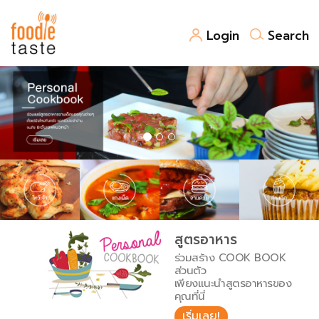
Login
Search
สูตรอาหาร
สูตรอาหารล่าสุด
พาไปชิม
Top Foodie
สารพันก้นครัว
เคล็ดลับน่ารู้
FoodPedia
เปรียบเทียบหน่วยการตวง
สูตรอาหาร
สร้าง Cookbook
ร่วมสร้าง COOK BOOK
เปรียบเทียบอุณหภูมิ
ส่วนตัว
เพียงแนะนำสูตรอาหารของ
เปรียบเทียบน้ำหนักวัตถุดิบ
คุณที่นี่
เริ่มเลย!