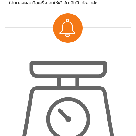
ใส่นมลงผสมทีละครึ่ง คนให้เข้ากัน ก็ได้ไวท์ซอสค่ะ