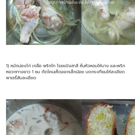
1) หมักน่องไก่ เกลือ พริกไท โรยแป้งสาลี หั่นหัวหอมให้บาง และพริก
หยวกทางยาว 1 ซม ตัดโคนเห็ดออกเล็กน้อย บดกระเทียมให้ละเอียด
พาเซรี่สับละเอียด