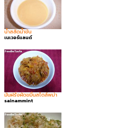
น้ำสลัดน้ำข้น
เนเวอร์แลนด์
มันฝรั่งผัดขมิ้นสไตล์พม่า
sainammint